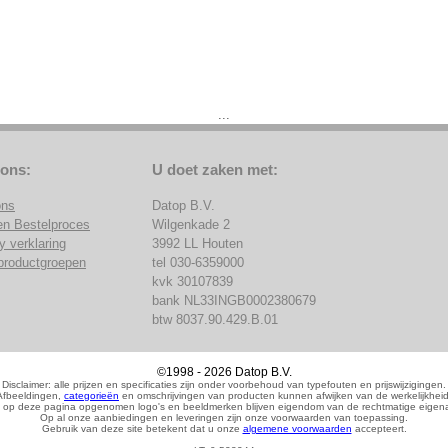
...
 ons:
U doet zaken met:
ons
Datop B.V.
en Bestelproces
Wilgenkade 2
y verklaring
3992 LL Houten
productgroepen
tel 030-6359000
kvk 30107839
bank NL33INGB0002380679
btw 8037.90.429.B.01
©1998 - 2026 Datop B.V.
Disclaimer: alle prijzen en specificaties zijn onder voorbehoud van typefouten en prijswijzigingen.
Afbeeldingen,
categorieën
en omschrijvingen van producten kunnen afwijken van de werkelijkheid
 op deze pagina opgenomen logo's en beeldmerken blijven eigendom van de rechtmatige eigena
Op al onze aanbiedingen en leveringen zijn onze voorwaarden van toepassing.
Gebruik van deze site betekent dat u onze
algemene voorwaarden
accepteert.