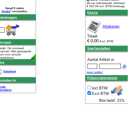
als uw orderwaarde minimaal
€ 302.50 incl. BTW
bedraagt.
Vanaf 5 stuks
Gratis
* verzonden.
Kassa
nkelwagen
Afrekenen
Totaal:
€
0,00
Excl. BTW
orraad:
zijn: Op voorraad
Snel bestellen
rancier: Niet gekoppeld
ons voor actuele
raadstatus.
Aantal
Artikel nr.
tra
Datasheet
meer velden
Prijzen weergeven
vonden in
rige
Incl BTW
elrollers
Excl BTW
Btw tarief: 21%