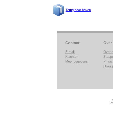
Terug naar boven
Contact:
Over
E-mail
Over 
Klachten
Stapp
Meer gegevens
Privac
Onze 
De