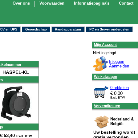
Over ons
Voorwaarden
Informatiepagina's
Contact
30V en UPS
Gereedschap
Randapparatuur
PC en Server onderdelen
Mijn Account
Niet ingelogd.
Inloggen
tikelnummer
Aanmelden
HASPEL-KL
Winkelwagen
to
0 artikelen
€
0,00
Excl. BTW
Verzendkosten
Nederland &
België:
js
Uw bestelling wordt
€
53,40
Excl. BTW
gratis verzonden