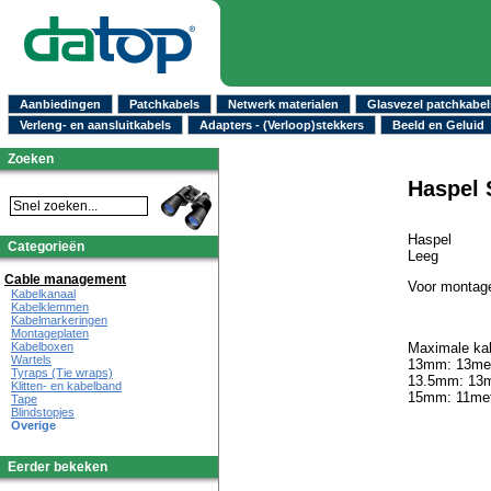
Aanbiedingen
Patchkabels
Netwerk materialen
Glasvezel patchkabel
Verleng- en aansluitkabels
Adapters - (Verloop)stekkers
Beeld en Geluid
Zoeken
Haspel 
Haspel
Categorieën
Leeg
Cable management
Voor montage
Kabelkanaal
Kabelklemmen
Kabelmarkeringen
Montageplaten
Maximale kab
Kabelboxen
Wartels
13mm: 13me
Tyraps (Tie wraps)
13.5mm: 13m
Klitten- en kabelband
15mm: 11met
Tape
Blindstopjes
Overige
Eerder bekeken