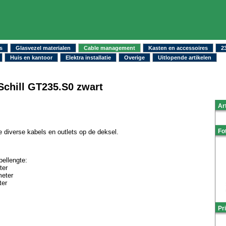
s
Glasvezel materialen
Cable management
Kasten en accessoires
2
Huis en kantoor
Elektra installatie
Overige
Uitlopende artikelen
Schill GT235.S0 zwart
Ar
Fo
 diverse kabels en outlets op de deksel.
ellengte:
ter
eter
er
Pri