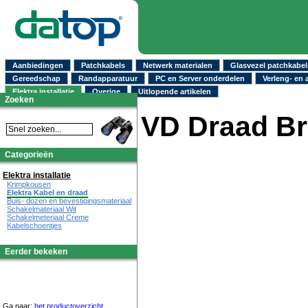
Aanbiedingen
Patchkabels
Netwerk materialen
Glasvezel patchkabel
Gereedschap
Randapparatuur
PC en Server onderdelen
Verleng- en 
Elektra installatie
Overige
Uitlopende artikelen
Zoeken
VD Draad Br
Categorieën
Elektra installatie
Krimpkousen
Elektra Kabel en draad
Buis- dozen en bevestigingsmateriaal
Schakelmateriaal Wit
Schakelmeteriaal Creme
Kabelschoentjes
Eerder bekeken
Ga naar:
het productoverzicht
.