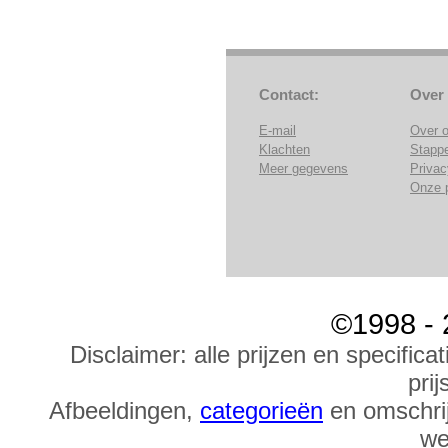
Contact:
Over
E-mail
Over 
Klachten
Stapp
Meer gegevens
Privac
Onze 
©1998 - 
Disclaimer: alle prijzen en specific
prij
Afbeeldingen,
categorieën
en omschrij
we