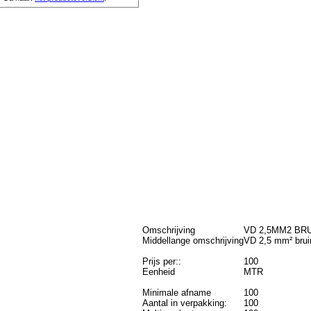
Omschrijving
VD 2,5MM2 BR
Middellange omschrijving
VD 2,5 mm² bruin
Prijs per::
100
Eenheid
MTR
Minimale afname
100
Aantal in verpakking:
100