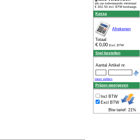
als uw orderwaarde minimaal
€ 302.50 incl. BTW
bedraagt.
Kassa
Afrekenen
Totaal:
€
0,00
Excl. BTW
Snel bestellen
Aantal
Artikel nr.
meer velden
Prijzen weergeven
Incl BTW
Excl BTW
Btw tarief: 21%