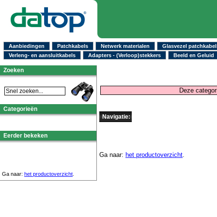
Aanbiedingen
Patchkabels
Netwerk materialen
Glasvezel patchkabel
Verleng- en aansluitkabels
Adapters - (Verloop)stekkers
Beeld en Geluid
Zoeken
Deze categori
Categorieën
Navigatie:
Eerder bekeken
Ga naar:
het productoverzicht
.
Ga naar:
het productoverzicht
.