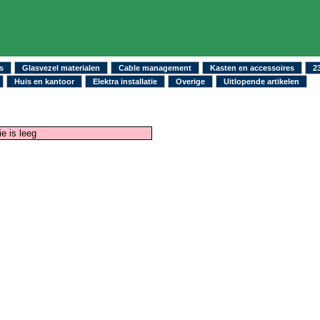
s
Glasvezel materialen
Cable management
Kasten en accessoires
2
Huis en kantoor
Elektra installatie
Overige
Uitlopende artikelen
e is leeg