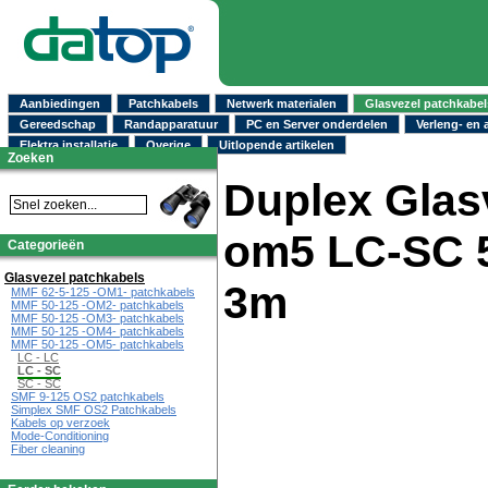
Aanbiedingen
Patchkabels
Netwerk materialen
Glasvezel patchkabel
Gereedschap
Randapparatuur
PC en Server onderdelen
Verleng- en 
Elektra installatie
Overige
Uitlopende artikelen
Zoeken
Duplex Glas
om5 LC-SC 5
Categorieën
Glasvezel patchkabels
3m
MMF 62-5-125 -OM1- patchkabels
MMF 50-125 -OM2- patchkabels
MMF 50-125 -OM3- patchkabels
MMF 50-125 -OM4- patchkabels
MMF 50-125 -OM5- patchkabels
LC - LC
LC - SC
SC - SC
SMF 9-125 OS2 patchkabels
Simplex SMF OS2 Patchkabels
Kabels op verzoek
Mode-Conditioning
Fiber cleaning