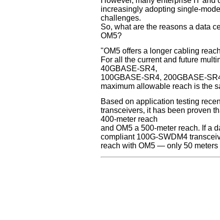
However, many enterprise IT and 
increasingly adopting single-mode 
challenges.
So, what are the reasons a data ce
OM5?
"OM5 offers a longer cabling reac
For all the current and future mul
40GBASE-SR4,
100GBASE-SR4, 200GBASE-SR4,
maximum allowable reach is the 
Based on application testing re
transceivers, it has been proven t
400-meter reach
and OM5 a 500-meter reach. If a d
compliant 100G-SWDM4 transceive
reach with OM5 — only 50 meters