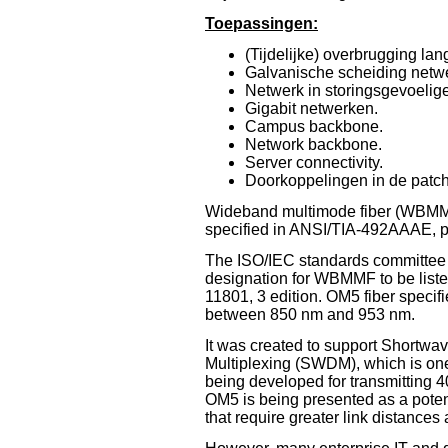
Toepassingen:
(Tijdelijke) overbrugging lan
Galvanische scheiding net
Netwerk in storingsgevoeli
Gigabit netwerken.
Campus backbone.
Network backbone.
Server connectivity.
Doorkoppelingen in de patch
Wideband multimode fiber (WBMMF
specified in ANSI/TIA-492AAAE, p
The ISO/IEC standards committee 
designation for WBMMF to be list
11801, 3 edition. OM5 fiber specif
between 850 nm and 953 nm.
It was created to support Shortwa
Multiplexing (SWDM), which is on
being developed for transmitting 
OM5 is being presented as a potent
that require greater link distance