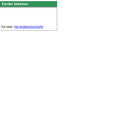
Eerder bekeken
Ga naar:
het productoverzicht
.