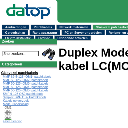
Aanbiedingen
Patchkabels
Netwerk materialen
Glasvezel patchkabel
Gereedschap
Randapparatuur
PC en Server onderdelen
Verleng- en 
Elektra installatie
Overige
Uitlopende artikelen
Zoeken
Duplex Mode
kabel LC(MC
Categorieën
Glasvezel patchkabels
MMF 62-5-125 -OM1- patchkabels
MMF 50-125 -OM2- patchkabels
MMF 50-125 -OM3- patchkabels
MMF 50-125 -OM4- patchkabels
MMF 50-125 -OM5- patchkabels
SMF 9-125 OS2 patchkabels
Simplex SMF OS2 Patchkabels
Kabels op verzoek
Mode-Conditioning
OM1
OM2
OM3
OM4
Fiber cleaning