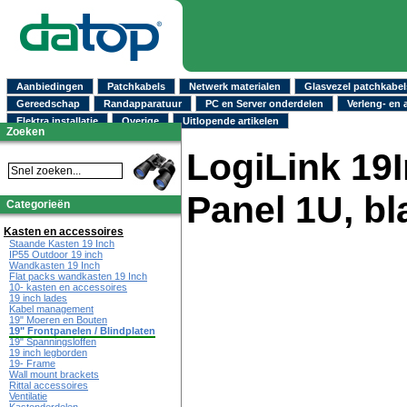
Aanbiedingen
Patchkabels
Netwerk materialen
Glasvezel patchkabel
Gereedschap
Randapparatuur
PC en Server onderdelen
Verleng- en 
Elektra installatie
Overige
Uitlopende artikelen
Zoeken
LogiLink 19I
Panel 1U, bl
Categorieën
Kasten en accessoires
Staande Kasten 19 Inch
IP55 Outdoor 19 inch
Wandkasten 19 Inch
Flat packs wandkasten 19 Inch
10- kasten en accessoires
19 inch lades
Kabel management
19" Moeren en Bouten
19" Frontpanelen / Blindplaten
19" Spanningsloffen
19 inch legborden
19- Frame
Wall mount brackets
Rittal accessoires
Ventilatie