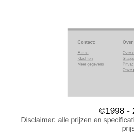
Contact:
Over
E-mail
Over 
Klachten
Stapp
Meer gegevens
Privac
Onze 
©1998 - 
Disclaimer: alle prijzen en specific
prij