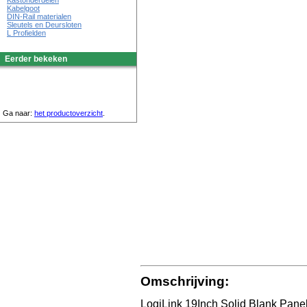
Kastonderdelen
Kabelgoot
DIN-Rail materialen
Sleutels en Deursloten
L Profielden
Eerder bekeken
Ga naar:
het productoverzicht
.
Omschrijving:
LogiLink 19Inch Solid Blank Panel