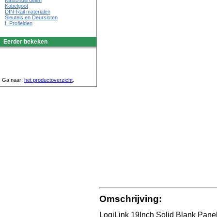
Kastonderdelen
Kabelgoot
DIN-Rail materialen
Sleutels en Deursloten
L Profielden
Eerder bekeken
Ga naar:
het productoverzicht
.
Omschrijving:
LogiLink 19Inch Solid Blank Panel