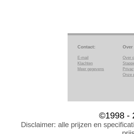
Contact:
Over
E-mail
Over 
Klachten
Stapp
Meer gegevens
Privac
Onze 
©1998 - 
Disclaimer: alle prijzen en specific
prij