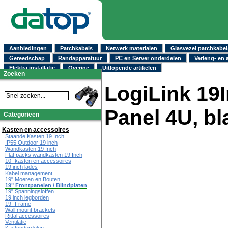
Aanbiedingen
Patchkabels
Netwerk materialen
Glasvezel patchkabel
Gereedschap
Randapparatuur
PC en Server onderdelen
Verleng- en 
Elektra installatie
Overige
Uitlopende artikelen
Zoeken
LogiLink 19I
Panel 4U, bl
Categorieën
Kasten en accessoires
Staande Kasten 19 Inch
IP55 Outdoor 19 inch
Wandkasten 19 Inch
Flat packs wandkasten 19 Inch
10- kasten en accessoires
19 inch lades
Kabel management
19" Moeren en Bouten
19" Frontpanelen / Blindplaten
19" Spanningsloffen
19 inch legborden
19- Frame
Wall mount brackets
Rittal accessoires
Ventilatie