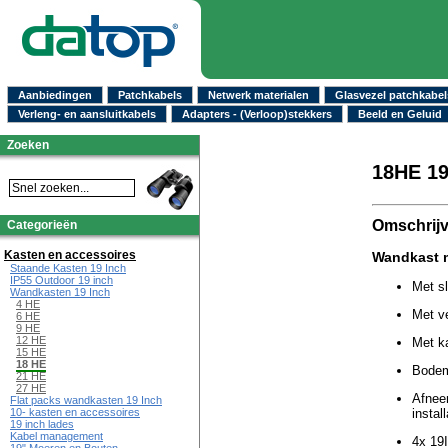
Aanbiedingen
Patchkabels
Netwerk materialen
Glasvezel patchkabel
Verleng- en aansluitkabels
Adapters - (Verloop)stekkers
Beeld en Geluid
Zoeken
18HE 19
Omschrijv
Categorieën
Kasten en accessoires
Wandkast m
Staande Kasten 19 Inch
IP55 Outdoor 19 inch
Met sl
Wandkasten 19 Inch
4 HE
Met ve
6 HE
9 HE
12 HE
Met k
15 HE
18 HE
Bodem
21 HE
27 HE
Afnee
Flat packs wandkasten 19 Inch
10- kasten en accessoires
instal
19 inch lades
Kabel management
4x 19I