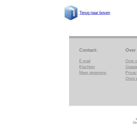
Terug naar boven
Contact:
Over
E-mail
Over 
Klachten
Stapp
Meer gegevens
Privac
Onze 
De