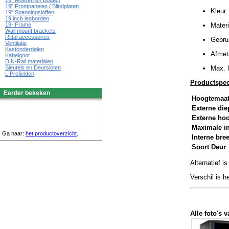
19" Moeren en Bouten
19" Frontpanelen / Blindplaten
Kleur:
19" Spanningsloffen
19 inch legborden
19- Frame
Materi
Wall mount brackets
Rittal accessoires
Gebrui
Ventilatie
Kastonderdelen
Afmet
Kabelgoot
DIN-Rail materialen
Sleutels en Deursloten
Max. l
L Profielden
Productspeci
Eerder bekeken
Hoogtemaa
Externe die
Externe ho
Maximale i
Ga naar:
het productoverzicht
.
Interne bre
Soort Deur
Alternatief 
Verschil is he
Alle foto's v