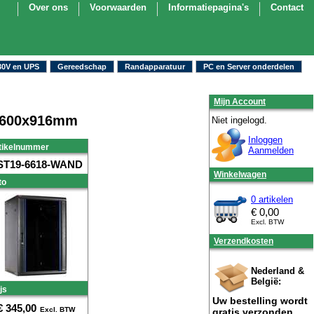
Over ons
Voorwaarden
Informatiepagina's
Contact
30V en UPS
Gereedschap
Randapparatuur
PC en Server onderdelen
Mijn Account
0x600x916mm
Niet ingelogd.
Inloggen
tikelnummer
Aanmelden
ST19-6618-WAND
Winkelwagen
to
0 artikelen
€
0,00
Excl. BTW
Verzendkosten
Nederland &
België:
js
Uw bestelling wordt
€
345,00
Excl. BTW
gratis verzonden