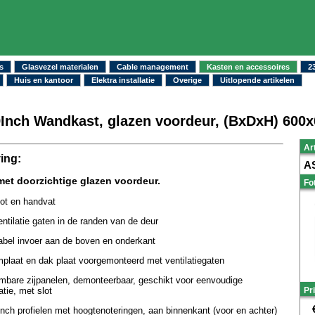
s
Glasvezel materialen
Cable management
Kasten en accessoires
2
Huis en kantoor
Elektra installatie
Overige
Uitlopende artikelen
Inch Wandkast, glazen voordeur, (BxDxH) 60
Ar
ing:
A
et doorzichtige glazen voordeur.
Fo
ot en handvat
ntilatie gaten in de randen van de deur
abel invoer aan de boven en onderkant
plaat en dak plaat voorgemonteerd met ventilatiegaten
mbare zijpanelen, demonteerbaar, geschikt voor eenvoudige
Pri
latie, met slot
nch profielen met hoogtenoteringen, aan binnenkant (voor en achter)