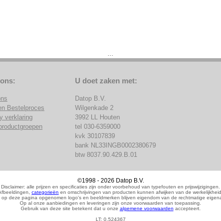
...
 ons:
U doet zaken met:
ons
Datop B.V.
en Bestelproces
Wilgenkade 2
y verklaring
3992 LL Houten
productgroepen
tel 030-6359000
kvk 30107839
bank NL33INGB0002380679
btw 8037.90.429.B.01
©1998 - 2026 Datop B.V.
Disclaimer: alle prijzen en specificaties zijn onder voorbehoud van typefouten en prijswijzigingen.
Afbeeldingen,
categorieën
en omschrijvingen van producten kunnen afwijken van de werkelijkheid
 op deze pagina opgenomen logo's en beeldmerken blijven eigendom van de rechtmatige eigena
Op al onze aanbiedingen en leveringen zijn onze voorwaarden van toepassing.
Gebruik van deze site betekent dat u onze
algemene voorwaarden
accepteert.
LT: 0.524367