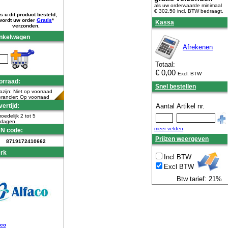
als uw orderwaarde minimaal
€ 302.50 incl. BTW
bedraagt.
s u dit product besteld,
wordt uw order
Gratis
*
Kassa
verzonden.
nkelwagen
Afrekenen
Totaal:
€
0,00
Excl. BTW
orraad:
Snel bestellen
zijn: Niet op voorraad
rancier: Op voorraad
ertijd:
Aantal
Artikel nr.
oedelijk 2 tot 5
kdagen.
meer velden
N code:
Prijzen weergeven
8719172410662
rk
Incl BTW
Excl BTW
Btw tarief: 21%
aco