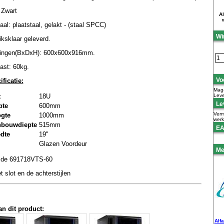
 Zwart
Al
aal: plaatstaal, gelakt - (staal SPCC)
Wi
ksklaar geleverd.
ingen(BxDxH): 600x600x916mm.
ast: 60kg.
Vo
ficatie:
Maga
Leve
t
18U
Lev
pte
600mm
Verm
ogte
1000mm
wer
nbouwdiepte
515mm
EA
edte
19"
Glazen Voordeur
Me
is de 691718VTS-60
t slot en de achterstijlen
an dit product:
Alf