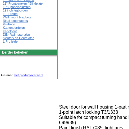
19" Moeren en Bouten
19" Frontpanelen / Blindplaten
19" Spanningsloffen
19 inch legborden
19- Frame
Wall mount brackets
Rittal accessoires
Ventilatie
Kastonderdelen
Kabelgoot
DIN-Rail materialen
Sleutels en Deursloten
L Profielden
Eerder bekeken
Ga naar:
het productoverzicht
.
Steel door for wall housing 1-part 
1-point latch locking T3/1333
Suitable for compact turning handle 
699989)
Paint finish RAL7035, light grey