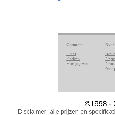
Contact:
Over
E-mail
Over 
Klachten
Stapp
Meer gegevens
Privac
Onze 
©1998 - 
Disclaimer: alle prijzen en specific