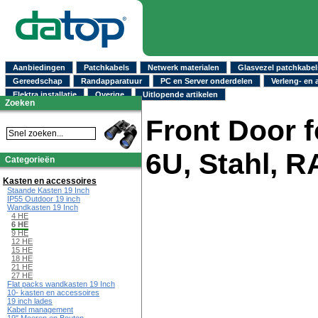
Aanbiedingen
Patchkabels
Netwerk materialen
Glasvezel patchkabel
Gereedschap
Randapparatuur
PC en Server onderdelen
Verleng- en 
Elektra installatie
Overige
Uitlopende artikelen
Zoeken
Front Door 
6U, Stahl, 
Categorieën
Kasten en accessoires
Staande Kasten 19 Inch
IP55 Outdoor 19 inch
Wandkasten 19 Inch
4 HE
6 HE
9 HE
12 HE
15 HE
18 HE
21 HE
27 HE
Flat packs wandkasten 19 Inch
10- kasten en accessoires
19 inch lades
Kabel management