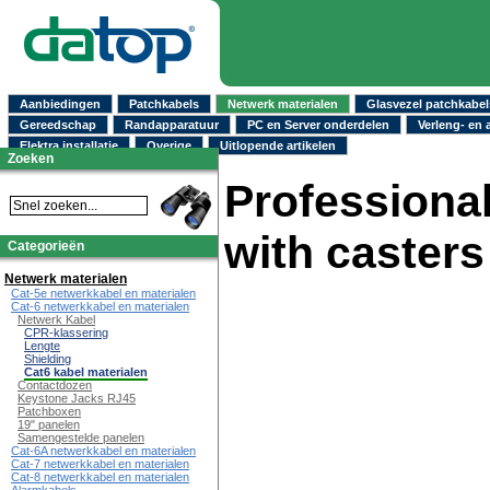
Aanbiedingen
Patchkabels
Netwerk materialen
Glasvezel patchkabel
Gereedschap
Randapparatuur
PC en Server onderdelen
Verleng- en 
Elektra installatie
Overige
Uitlopende artikelen
Zoeken
Professional
with casters
Categorieën
Netwerk materialen
Cat-5e netwerkkabel en materialen
Cat-6 netwerkkabel en materialen
Netwerk Kabel
CPR-klassering
Lengte
Shielding
Cat6 kabel materialen
Contactdozen
Keystone Jacks RJ45
Patchboxen
19" panelen
Samengestelde panelen
Cat-6A netwerkkabel en materialen
Cat-7 netwerkkabel en materialen
Cat-8 netwerkkabel en materialen