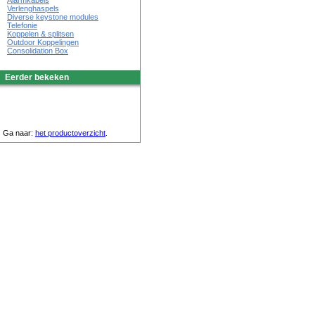
Alarmkabels
Verlenghaspels
Diverse keystone modules
Telefonie
Koppelen & splitsen
Outdoor Koppelingen
Consolidation Box
Eerder bekeken
Ga naar:
het productoverzicht
.