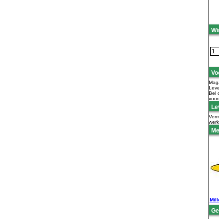
Wi
Vo
Maga
Leve
Bel 
voor
Lev
Verm
wer
Me
Mill
Ge