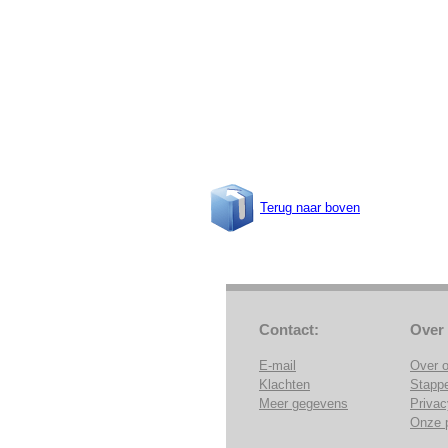
Terug naar boven
Contact:
Over
E-mail
Over 
Klachten
Stapp
Meer gegevens
Privac
Onze 