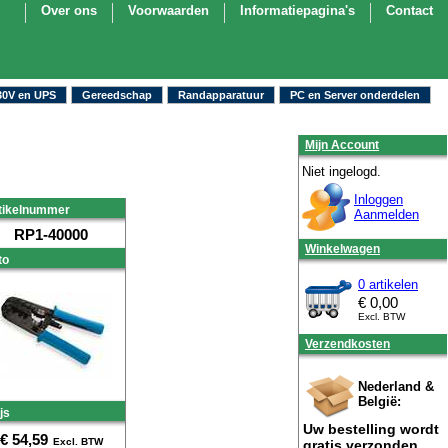
Over ons
Voorwaarden
Informatiepagina's
Contact
30V en UPS
Gereedschap
Randapparatuur
PC en Server onderdelen
Mijn Account
Niet ingelogd.
Inloggen
tikelnummer
Aanmelden
RP1-40000
Winkelwagen
to
0 artikelen
€
0,00
Excl. BTW
Verzendkosten
Nederland &
België:
js
Uw bestelling wordt
€
54,59
Excl. BTW
gratis verzonden