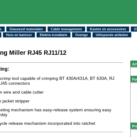
s
Glasvezel materialen
Cable management
Kasten en accessoires
2
Huis en kantoor
Elektra installatie
Overige
Uitlopende artikelen
ng Miller RJ45 RJ11/12
Ar
ing:
 crimp tool capable of crimping BT 430A/431A, BT 630A, RJ
Fo
RJ45 connectors
in wire and cable cutter
n jacket stripper
eting mechanism has easy-release system ensuring easy
mbly
ycle release mechanism incorporated into ratchet
Pri