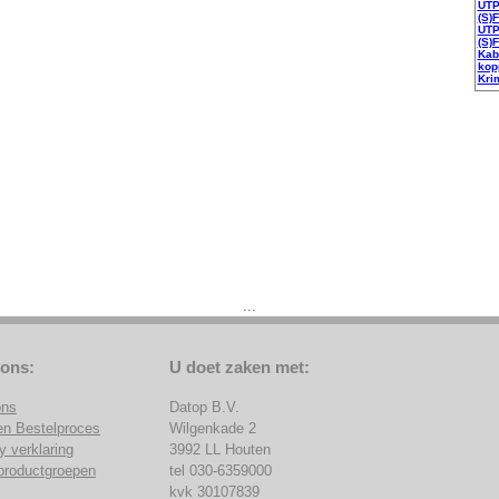
UTP
(S)
UTP
(S)
Kab
kop
Kri
...
 ons:
U doet zaken met:
ons
Datop B.V.
en Bestelproces
Wilgenkade 2
y verklaring
3992 LL Houten
productgroepen
tel 030-6359000
kvk 30107839