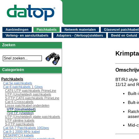
Aanbiedingen
Patchkabels
Netwerk materialen
Glasvezel patchkabel
Verleng- en aansluitkabels
Adapters - (Verloop)stekkers
Beeld en Geluid
Zoeken
Krimpta
Omschrijv
Categorieën
Patchkabels
BT/RJ style
Cat.5e patchkabels
11/12 and 
Cat-6 patchkabels 1 Gbps
CAT6 UTP patchkabels PrimeLine
Built-
UTP (Unshielded) patchkabels
S-FTP CAT6 patchkabels PrimeLine
Cat-6 Crosscabels
Bult-i
Losse patchkabel onderdelen
UTP (Unshielded)
Ratch
(S)FTP (shielded)
asse
UTP (Unshielded) platte patchkabels
UTP slimline kabels
S-FTP patchkabels
Mid-c
Cat 6A-7 Patchkabels 10Gbps
Cat 8-1 2000 MHz kabel
DESKPATCH kabels