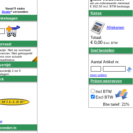
als uw orderwaarde minimaal
€ 302.50 incl. BTW
bedraagt.
Vanaf 5 stuks
Gratis
* verzonden.
Kassa
nkelwagen
Afrekenen
Totaal:
€
0,00
Excl. BTW
orraad:
zijn: Niet op voorraad
Snel bestellen
rancier: Niet gekoppeld
ons voor actuele
raadstatus.
Aantal
Artikel nr.
ertijd:
oedelijk 2 tot 5
kdagen.
meer velden
rk
Prijzen weergeven
Incl BTW
Excl BTW
Btw tarief: 21%
er
vonden in