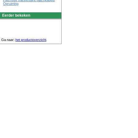
Patchsee traceerbare patchkabels
Opruiming
Eerder bekeken
Ga naar:
het productoverzicht
.