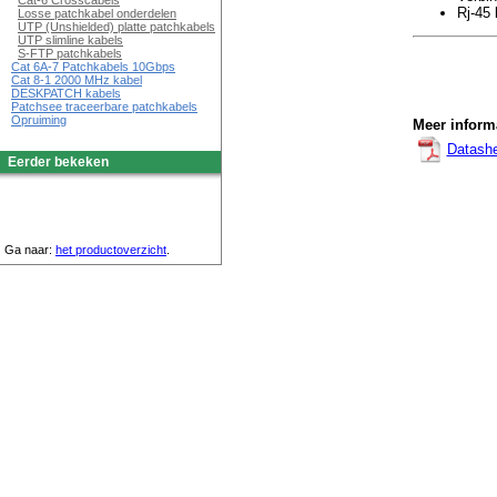
Cat-6 Crosscabels
Rj-45 
Losse patchkabel onderdelen
UTP (Unshielded) platte patchkabels
UTP slimline kabels
S-FTP patchkabels
Cat 6A-7 Patchkabels 10Gbps
Cat 8-1 2000 MHz kabel
DESKPATCH kabels
Patchsee traceerbare patchkabels
Opruiming
Meer informa
Datash
Eerder bekeken
Ga naar:
het productoverzicht
.