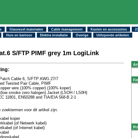
s
Glasvezel materialen
Cable management
Kasten en accessoires
2
Huis en kantoor
Elektra installatie
Overige
Uitlopende artikelen
at.6 S/FTP PIMF grey 1m LogiLink
Ar
ing:
Patch Cable 6, S/FTP AWG 27/7
Fo
ded Twisted Pair Cable, PIMF
copper wire (100% copper) (100% koper)
(low smoke zero halogen) Jacket (LSOH / LS0H)
EC 11801, EN50288 and TIA/EIA 568-B.2-1
 zoektermen voor dit artikel zijn:
kabel koper
kkabel (of Netwerk kabel)
Pri
etkabel (of Internet kabel)
kabel
ndingskabel