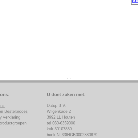
CAT
...
 ons:
U doet zaken met:
ons
Datop B.V.
en Bestelproces
Wilgenkade 2
y verklaring
3992 LL Houten
productgroepen
tel 030-6359000
kvk 30107839
bank NL33INGB0002380679