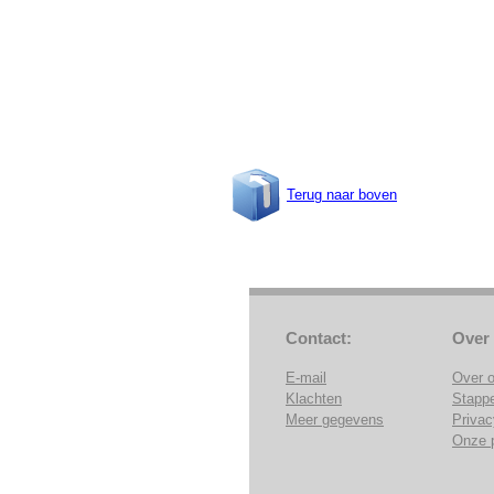
Terug naar boven
Contact:
Over
E-mail
Over 
Klachten
Stapp
Meer gegevens
Privac
Onze 