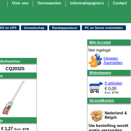
Over ons
Voorwaarden
Informatiepagina's
Contact
30V en UPS
Gereedschap
Randapparatuur
PC en Server onderdelen
Mijn Account
Niet ingelogd.
Inloggen
tikelnummer
Aanmelden
CQ2032S
Winkelwagen
to
0 artikelen
€
0,00
Excl. BTW
Verzendkosten
Nederland &
België:
js
Uw bestelling wordt
€
1,27
Excl. BTW
gratis verzonden