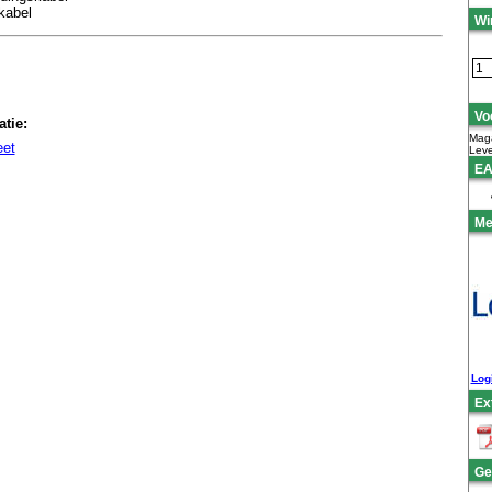
kabel
Wi
Vo
tie:
Maga
eet
Leve
EA
Me
Log
Ex
Ge