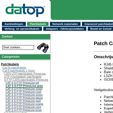
Aanbiedingen
Patchkabels
Netwerk materialen
Glasvezel patchkabel
Verleng- en aansluitkabels
Adapters - (Verloop)stekkers
Beeld en Geluid
Zoeken
Patch C
Omschrijv
Categorieën
Patchkabels
RJ45 
Cat.5e patchkabels
Shiel
Cat-6 patchkabels 1 Gbps
Bare 
CAT6 UTP patchkabels PrimeLine
LSZH 
UTP (Unshielded) patchkabels
ISO/I
S-FTP CAT6 patchkabels PrimeLine
CAT 6 S-FTP PrimeLine wit
CAT 6 S-FTP PrimeLine grijs
CAT 6 S-FTP PrimeLine zwart
Veelgebruikte
CAT 6 S-FTP PrimeLine rood
CAT 6 S-FTP PrimeLine groen
Patch
CAT 6 S-FTP PrimeLine blauw
Netwer
CAT 6 S-FTP PrimeLine geel
CAT 6 S-FTP PrimeLine oranje
Intern
CAT 6 S-FTP PrimeLine roze
Koper
CAT 6 S-FTP PrimeLine bruin
Verbi