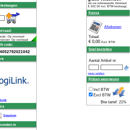
als uw orderwaarde minimaal
nkelwagen
€ 302.50 incl. BTW
bedraagt.
Kassa
Afrekenen
orraad:
Totaal:
zijn: Op voorraad
rancier: Op voorraad
€
0,00
Excl. BTW
N code:
Snel bestellen
4052792021042
rk
Aantal
Artikel nr.
meer velden
Prijzen weergeven
Incl BTW
Excl BTW
iLink
Btw tarief: 21%
tra
Datasheet
vonden in