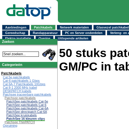
Aanbiedingen
Patchkabels
Netwerk materialen
Glasvezel patchkabel
Gereedschap
Randapparatuur
PC en Server onderdelen
Verleng- en 
Elektra installatie
Overige
Uitlopende artikelen
Zoeken
50 stuks patc
GM/PC in tab
Categorieën
Patchkabels
Cat.5e patchkabels
Cat-6 patchkabels 1 Gbps
Cat 6A-7 Patchkabels 10Gbps
Cat 8-1 2000 MHz kabel
DESKPATCH kabels
Patchsee traceerbare patchkabels
Patchsee patchkabels
PatchSee patchkabels Cat-5e
PatchSee patchkabels Cat-6
PatchSee patchkabels Cat-6A
PatchSee directpatch Cat-6A
PatchSee kruiskabels
PatchSee 16 kleuren clips
Patchsee ThinPATCH
Opruiming