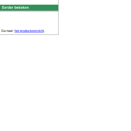
Eerder bekeken
Ga naar:
het productoverzicht
.