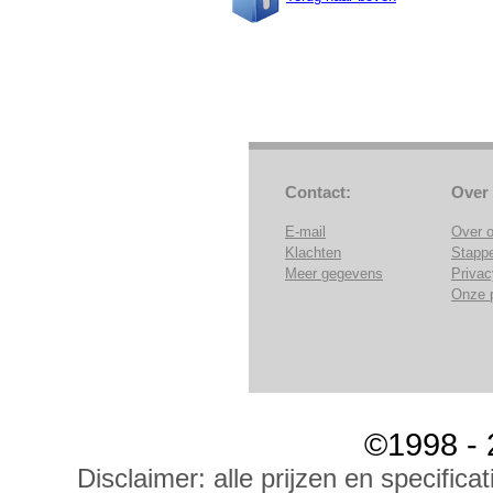
Contact:
Over
E-mail
Over 
Klachten
Stapp
Meer gegevens
Privac
Onze 
©1998 - 
Disclaimer: alle prijzen en specific