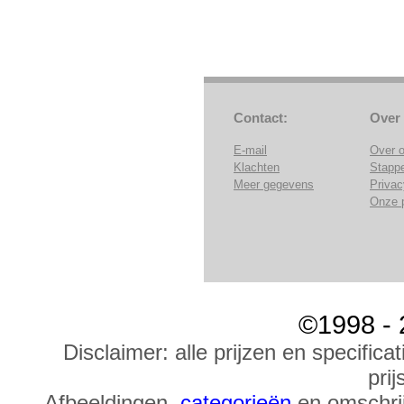
Contact:
Over
E-mail
Over 
Klachten
Stapp
Meer gegevens
Privac
Onze 
©1998 - 
Disclaimer: alle prijzen en specific
prij
Afbeeldingen,
categorieën
en omschrij