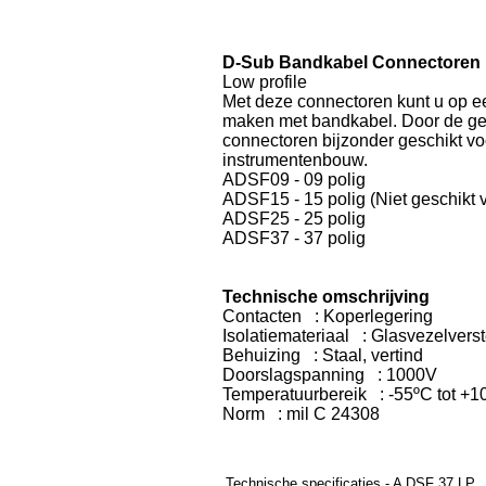
D-Sub Bandkabel Connectoren 
Low profile
Met deze connectoren kunt u op e
maken met bandkabel. Door de ger
connectoren bijzonder geschikt vo
instrumentenbouw.
ADSF09 - 09 polig
ADSF15 - 15 polig (Niet geschikt
ADSF25 - 25 polig
ADSF37 - 37 polig
Technische omschrijving
Contacten : Koperlegering
Isolatiemateriaal : Glasvezelvers
Behuizing : Staal, vertind
Doorslagspanning : 1000V
Temperatuurbereik : -55ºC tot +1
Norm : mil C 24308
Technische specificaties - A DSF 37 LP