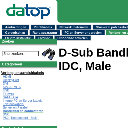
Aanbiedingen
Patchkabels
Netwerk materialen
Glasvezel patchkabel
Gereedschap
Randapparatuur
PC en Server onderdelen
Verleng- en 
Elektra installatie
Overige
Uitlopende artikelen
Zoeken
D-Sub Band
IDC, Male
Categorieën
Verleng- en aansluitkabels
HDMI
DisplayPort
DVI
SVGA - VGA
USB
Firewire
SATA - ATA
Interne PC en Server kabels
Telefoonkabels
Serieel en Parallel
Bandkabel en connectoren
BNC
PS2 (Toetsenbord - Muis)