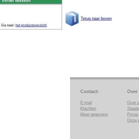
Eerder bekeken
Terug naar boven
Ga naar:
het productoverzicht
.
Contact:
Over
E-mail
Over 
Klachten
Stapp
Meer gegevens
Privac
Onze 