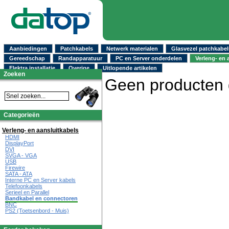
Aanbiedingen
Patchkabels
Netwerk materialen
Glasvezel patchkabel
Gereedschap
Randapparatuur
PC en Server onderdelen
Verleng- en 
Elektra installatie
Overige
Uitlopende artikelen
Zoeken
Geen producten
Categorieën
Verleng- en aansluitkabels
HDMI
DisplayPort
DVI
SVGA - VGA
USB
Firewire
SATA - ATA
Interne PC en Server kabels
Telefoonkabels
Serieel en Parallel
Bandkabel en connectoren
BNC
PS2 (Toetsenbord - Muis)