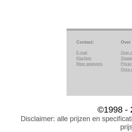
Contact:
Over
E-mail
Over 
Klachten
Stapp
Meer gegevens
Privac
Onze 
©1998 - 
Disclaimer: alle prijzen en specific
prij