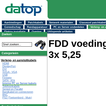
Aanbiedingen
Patchkabels
Netwerk materialen
Glasvezel patchkabel
Gereedschap
Randapparatuur
PC en Server onderdelen
Verleng- en 
Elektra installatie
Overige
Uitlopende artikelen
Zoeken
FDD voeding
3x 5,25
Categorieën
Verleng- en aansluitkabels
HDMI
DisplayPort
DVI
SVGA - VGA
USB
Firewire
SATA - ATA
Interne PC en Server kabels
Telefoonkabels
Serieel en Parallel
Bandkabel en connectoren
BNC
PS2 (Toetsenbord - Muis)