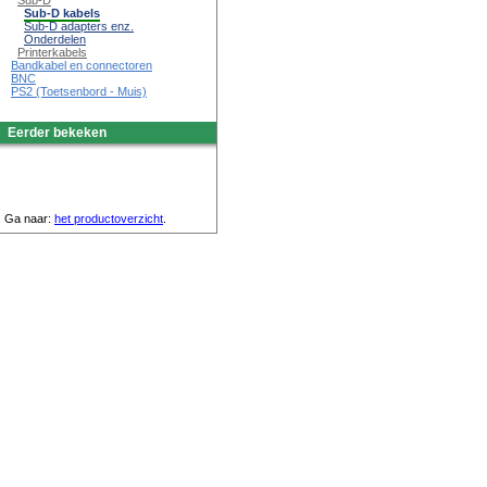
Sub-D
Sub-D kabels
Sub-D adapters enz.
Onderdelen
Printerkabels
Bandkabel en connectoren
BNC
PS2 (Toetsenbord - Muis)
Eerder bekeken
Ga naar:
het productoverzicht
.