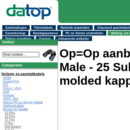
Aanbiedingen
Patchkabels
Netwerk materialen
Glasvezel patchkabel
Gereedschap
Randapparatuur
PC en Server onderdelen
Verleng- en 
Elektra installatie
Overige
Uitlopende artikelen
Zoeken
Op=Op aanbi
Male - 25 S
Categorieën
Verleng- en aansluitkabels
molded kapp
HDMI
DisplayPort
DVI
SVGA - VGA
USB
Firewire
SATA - ATA
Interne PC en Server kabels
Telefoonkabels
Serieel en Parallel
15 Pins
25 Pins
37 Pins
9 Pins
Null Modem