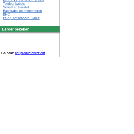
Interne PC en Server kabels
Telefoonkabels
Serieel en Parallel
Bandkabel en connectoren
BNC
PS2 (Toetsenbord - Muis)
Eerder bekeken
Ga naar:
het productoverzicht
.