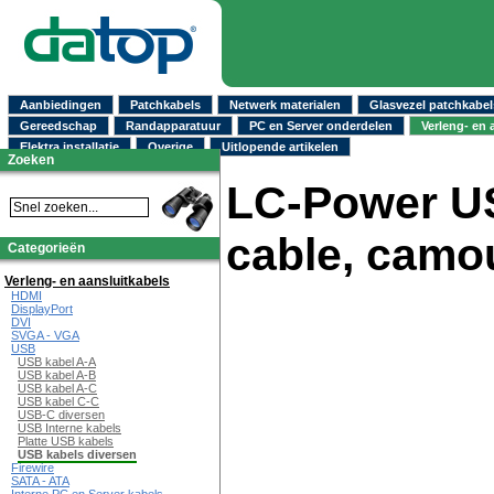
Aanbiedingen
Patchkabels
Netwerk materialen
Glasvezel patchkabel
Gereedschap
Randapparatuur
PC en Server onderdelen
Verleng- en 
Elektra installatie
Overige
Uitlopende artikelen
Zoeken
LC-Power US
cable, camo
Categorieën
Verleng- en aansluitkabels
HDMI
DisplayPort
DVI
SVGA - VGA
USB
USB kabel A-A
USB kabel A-B
USB kabel A-C
USB kabel C-C
USB-C diversen
USB Interne kabels
Platte USB kabels
USB kabels diversen
Firewire
SATA - ATA