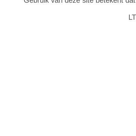
Gebruik van deze site betekent da
LT