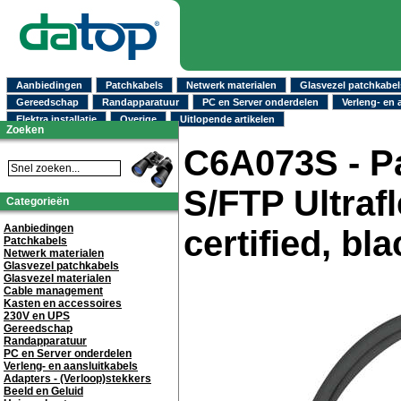
Aanbiedingen
Patchkabels
Netwerk materialen
Glasvezel patchkabel
Gereedschap
Randapparatuur
PC en Server onderdelen
Verleng- en 
Elektra installatie
Overige
Uitlopende artikelen
Zoeken
C6A073S - Pa
S/FTP Ultra
Categorieën
Aanbiedingen
certified, bl
Patchkabels
Netwerk materialen
Glasvezel patchkabels
Glasvezel materialen
Cable management
Kasten en accessoires
230V en UPS
Gereedschap
Randapparatuur
PC en Server onderdelen
Verleng- en aansluitkabels
Adapters - (Verloop)stekkers
Beeld en Geluid