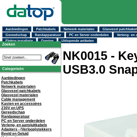
Aanbiedingen
Patchkabels
Netwerk materialen
Glasvezel patchkabel
Gereedschap
Randapparatuur
PC en Server onderdelen
Verleng- en 
Elektra installatie
Overige
Uitlopende artikelen
Zoeken
NK0015 - Ke
USB3.0 Snap
Categorieën
Aanbiedingen
Patchkabels
Netwerk materialen
Glasvezel patchkabels
Glasvezel materialen
Cable management
Kasten en accessoires
230V en UPS
Gereedschap
Randapparatuur
PC en Server onderdelen
Verleng- en aansluitkabels
Adapters - (Verloop)stekkers
Beeld en Geluid