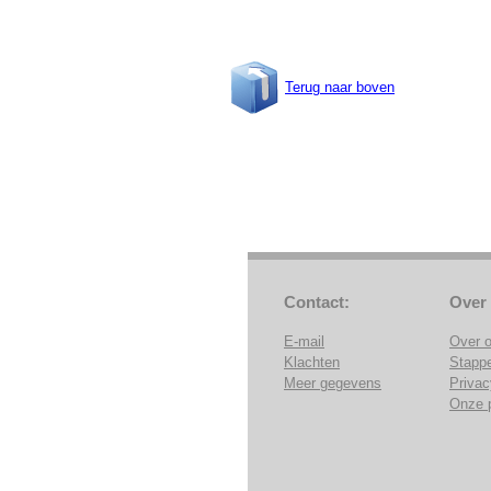
Terug naar boven
Contact:
Over
E-mail
Over 
Klachten
Stapp
Meer gegevens
Privac
Onze 