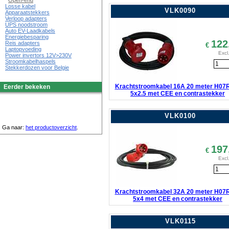
Open-end
Losse kabel
VLK0090
Apparaatstekkers
Verloop adapters
UPS noodstroom
Auto EV-Laadkabels
Energiebesparing
122
Reis adapters
€
Laptopvoeding
Excl
Power invertors 12V>230V
Stroomkabelhaspels
Stekkerdozen voor Belgie
Krachtstroomkabel 16A 20 meter H07
Eerder bekeken
5x2.5 met CEE en contrastekker
VLK0100
Ga naar:
het productoverzicht
.
197
€
Excl
Krachtstroomkabel 32A 20 meter H07
5x4 met CEE en contrastekker
VLK0115