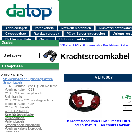
Aanbiedingen
Patchkabels
Netwerk materialen
Glasvezel patchkabel
Gereedschap
Randapparatuur
PC en Server onderdelen
Verleng- en 
Elektra installatie
Overige
Uitlopende artikelen
Zoeken
230V en UPS
-
Stroomkabels
-
Krachtstroomkabel
Krachtstroomkabel
Categorieën
230V en UPS
VLK0087
Stekkerdozen en Spanningssloffen
Stroomkabels
C14 - German Type F (Schuko female)
Voedingskabel - C13
C13 - C14 voedingskabels
45
Splitskabels
€
C19- C20 en C21 voedingskabels
Excl
Voedingskabel - C15
C14 - C15 kabels
C7 en C8 kabels
Krachtstroomkabel
Verloopkabels
Krachtstroomkabel 16A 5 meter H07R
Verlengkabels
5x2.5 met CEE en contrastekker
Stroomkabels buitenland
Voedingskabels Notebook