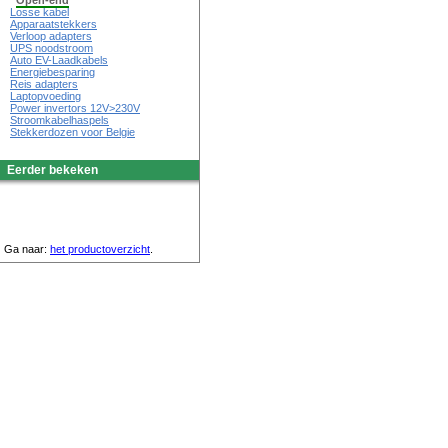
Open-end
Losse kabel
Apparaatstekkers
Verloop adapters
UPS noodstroom
Auto EV-Laadkabels
Energiebesparing
Reis adapters
Laptopvoeding
Power invertors 12V>230V
Stroomkabelhaspels
Stekkerdozen voor Belgie
Eerder bekeken
Ga naar:
het productoverzicht
.