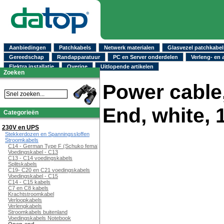
Aanbiedingen
Patchkabels
Netwerk materialen
Glasvezel patchkabel
Gereedschap
Randapparatuur
PC en Server onderdelen
Verleng- en 
Elektra installatie
Overige
Uitlopende artikelen
Zoeken
Power cable
End, white, 
Categorieën
230V en UPS
Stekkerdozen en Spanningssloffen
Stroomkabels
C14 - German Type F (Schuko female)
Voedingskabel - C13
C13 - C14 voedingskabels
Splitskabels
C19- C20 en C21 voedingskabels
Voedingskabel - C15
C14 - C15 kabels
C7 en C8 kabels
Krachtstroomkabel
Verloopkabels
Verlengkabels
Stroomkabels buitenland
Voedingskabels Notebook