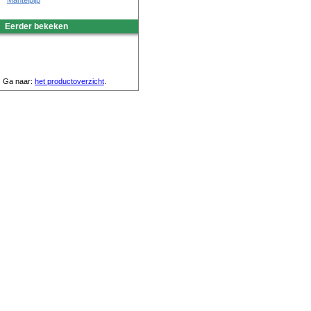
Mantelpijp
Eerder bekeken
Ga naar:
het productoverzicht
.