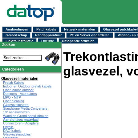
Aanbiedingen
Patchkabels
Netwerk materialen
Glasvezel patchkabel
Gereedschap
Randapparatuur
PC en Server onderdelen
Verleng- en 
Elektra installatie
Overige
Uitlopende artikelen
Zoeken
Trekontlasti
glasvezel, v
Categorieën
Glasvezel materialen
Prefab Kabels
Indoor en Outdoor prefab kabels
Fiber indoor-outdoor
Dempers - Attenuators
MPO - MTP
Fiber cleaning
Glasvezeltesters
Standalone Media Converters
19" aansluitboxen
Wand en Grond aansluitboxen
Aansluitbox materiaal
Connectoren - Adapters
Pigtails
DAC-kabels
Glasvezelmodules