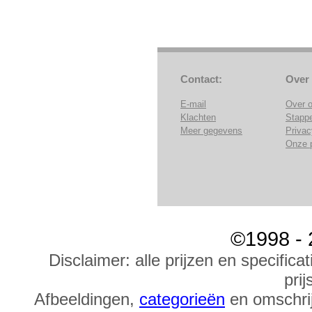
Contact:
Over
E-mail
Over 
Klachten
Stapp
Meer gegevens
Privac
Onze 
©1998 - 
Disclaimer: alle prijzen en specific
prij
Afbeeldingen,
categorieën
en omschrij