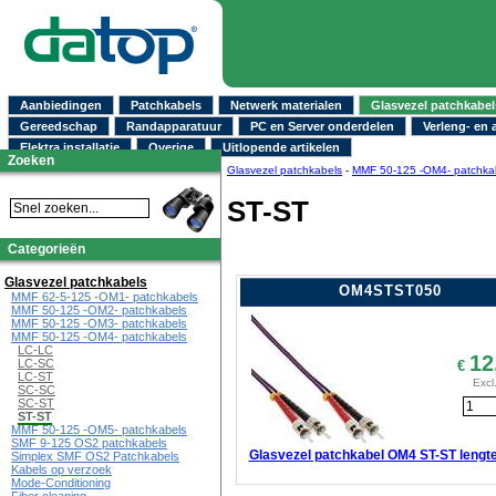
Aanbiedingen
Patchkabels
Netwerk materialen
Glasvezel patchkabel
Gereedschap
Randapparatuur
PC en Server onderdelen
Verleng- en 
Elektra installatie
Overige
Uitlopende artikelen
Zoeken
Glasvezel patchkabels
-
MMF 50-125 -OM4- patchka
ST-ST
Categorieën
Glasvezel patchkabels
OM4STST050
MMF 62-5-125 -OM1- patchkabels
MMF 50-125 -OM2- patchkabels
MMF 50-125 -OM3- patchkabels
MMF 50-125 -OM4- patchkabels
LC-LC
12
LC-SC
€
LC-ST
Excl
SC-SC
SC-ST
ST-ST
MMF 50-125 -OM5- patchkabels
SMF 9-125 OS2 patchkabels
Glasvezel patchkabel OM4 ST-ST lengt
Simplex SMF OS2 Patchkabels
Kabels op verzoek
Mode-Conditioning