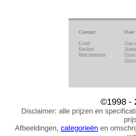
Contact:
Over
E-mail
Over 
Klachten
Stapp
Meer gegevens
Privac
Onze 
©1998 - 
Disclaimer: alle prijzen en specific
prij
Afbeeldingen,
categorieën
en omschrij