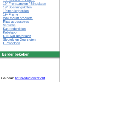
19" Moeren en Bouten
19" Frontpanelen / Blindplaten
19" Spanningsloffen
19 inch legborden
19- Frame
Wall mount brackets
Rittal accessoires
Ventilatie
Kastonderdelen
Kabelgoot
DIN-Rail materialen
Sleutels en Deursloten
L Profielden
Eerder bekeken
Ga naar:
het productoverzicht
.