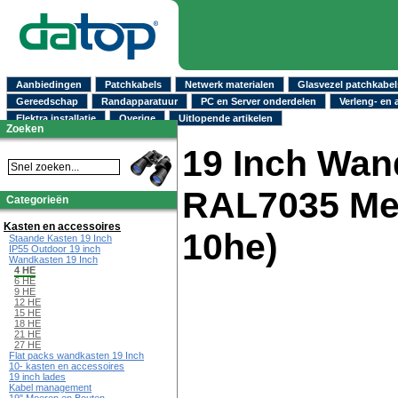
Aanbiedingen
Patchkabels
Netwerk materialen
Glasvezel patchkabel
Gereedschap
Randapparatuur
PC en Server onderdelen
Verleng- en 
Elektra installatie
Overige
Uitlopende artikelen
Zoeken
19 Inch Wan
RAL7035 Met
Categorieën
Kasten en accessoires
10he)
Staande Kasten 19 Inch
IP55 Outdoor 19 inch
Wandkasten 19 Inch
4 HE
6 HE
9 HE
12 HE
15 HE
18 HE
21 HE
27 HE
Flat packs wandkasten 19 Inch
10- kasten en accessoires
19 inch lades
Kabel management