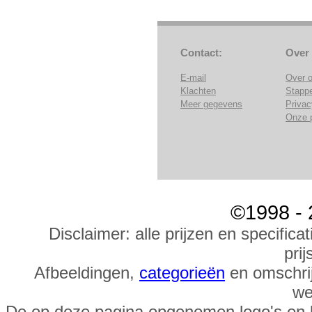
Contact:
Over
E-mail
Over 
Klachten
Stapp
Meer gegevens
Privac
Onze 
©1998 - 
Disclaimer: alle prijzen en specific
prij
Afbeeldingen,
categorieën
en omschrij
we
De op deze pagina opgenomen logo's en 