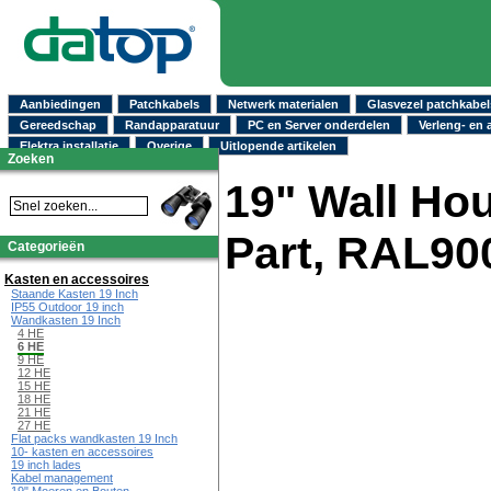
Aanbiedingen
Patchkabels
Netwerk materialen
Glasvezel patchkabel
Gereedschap
Randapparatuur
PC en Server onderdelen
Verleng- en 
Elektra installatie
Overige
Uitlopende artikelen
Zoeken
19" Wall Hou
Part, RAL90
Categorieën
Kasten en accessoires
Staande Kasten 19 Inch
IP55 Outdoor 19 inch
Wandkasten 19 Inch
4 HE
6 HE
9 HE
12 HE
15 HE
18 HE
21 HE
27 HE
Flat packs wandkasten 19 Inch
10- kasten en accessoires
19 inch lades
Kabel management