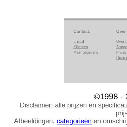
Contact:
Over
E-mail
Over 
Klachten
Stapp
Meer gegevens
Privac
Onze 
©1998 - 
Disclaimer: alle prijzen en specific
prij
Afbeeldingen,
categorieën
en omschrij