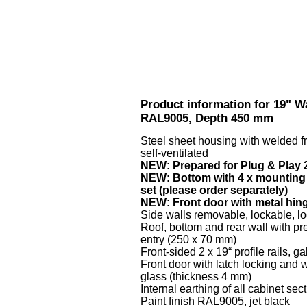
Product information for 19" Wa
RAL9005, Depth 450 mm
Steel sheet housing with welded 
self-ventilated
NEW: Prepared for Plug & Play 2
NEW: Bottom with 4 x mounting po
set (please order separately)
NEW: Front door with metal hinge
Side walls removable, lockable, lo
Roof, bottom and rear wall with p
entry (250 x 70 mm)
Front-sided 2 x 19“ profile rails, 
Front door with latch locking and 
glass (thickness 4 mm)
Internal earthing of all cabinet sec
Paint finish RAL9005, jet black