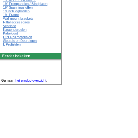
19" Moeren en Bouten
19" Frontpanelen / Blindplaten
19" Spanningsloffen
19 inch legborden
19- Frame
Wall mount brackets
Rittal accessoires
Ventilatie
Kastonderdelen
Kabelgoot
DIN-Rail materialen
Sleutels en Deursloten
L Profielden
Eerder bekeken
Ga naar:
het productoverzicht
.