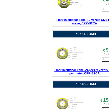
€
Excl
Fiber in/outdoor kabel 12 vezels OM4 
meter, CPR-B2CA
56324-2OM4
9
€
Excl
Fiber in/outdoor kabel 24 (2x12) vezel
per meter, CPR-B2CA
56348-2OM4
15
€
Excl