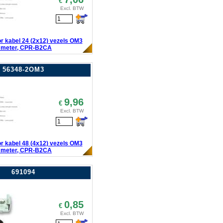
€
Excl. BTW
or kabel 24 (2x12) vezels OM3
 meter, CPR-B2CA
56348-2OM3
9,96
€
Excl. BTW
or kabel 48 (4x12) vezels OM3
 meter, CPR-B2CA
691094
0,85
€
Excl. BTW