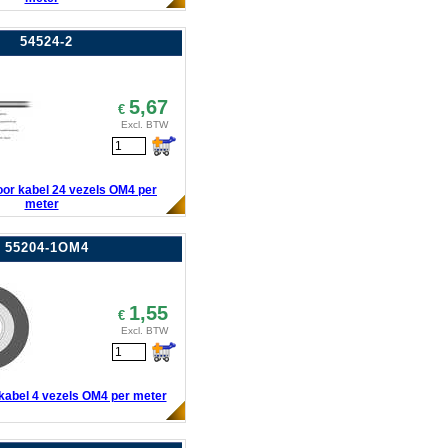
54524-2
5,67
€
Excl. BTW
door kabel 24 vezels OM4 per
meter
55204-1OM4
1,55
€
Excl. BTW
kabel 4 vezels OM4 per meter