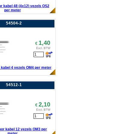
or kabel 48 (4x12) vezels OS2
per meter
54504-2
1,40
€
Excl. BTW
r kabel 4 vezels OM4 per meter
54512-1
2,10
€
Excl. BTW
door kabel 12 vezels OM3 per
meter