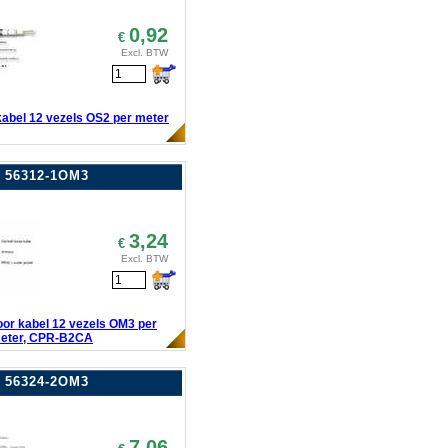
0,92
€
Excl. BTW
kabel 12 vezels OS2 per meter
56312-1OM3
3,24
€
Excl. BTW
door kabel 12 vezels OM3 per
eter, CPR-B2CA
56324-2OM3
7,06