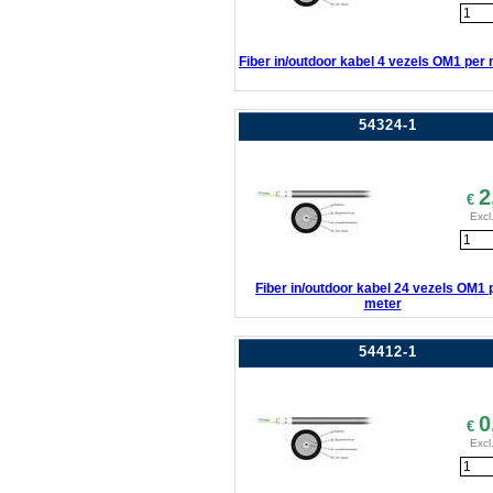
Fiber in/outdoor kabel 4 vezels OM1 per
54324-1
2
€
Excl
Fiber in/outdoor kabel 24 vezels OM1 
meter
54412-1
0
€
Excl