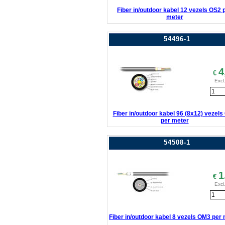
Fiber in/outdoor kabel 12 vezels OS2 
meter
54496-1
4
€
Excl
Fiber in/outdoor kabel 96 (8x12) vezels
per meter
54508-1
1
€
Excl
Fiber in/outdoor kabel 8 vezels OM3 per