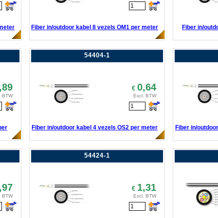
 meter
Fiber in/outdoor kabel 8 vezels OM1 per meter
Fiber in/out
54404-1
,89
0,64
€
. BTW
Excl. BTW
per
Fiber in/outdoor kabel 4 vezels OS2 per meter
Fiber in/outdoo
54424-1
,97
1,31
€
. BTW
Excl. BTW