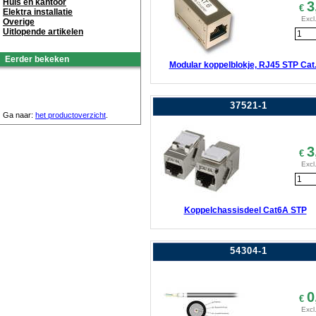
Huis en kantoor
3
€
Elektra installatie
Excl
Overige
Uitlopende artikelen
Eerder bekeken
Modular koppelblokje, RJ45 STP Cat
37521-1
Ga naar:
het productoverzicht
.
3
€
Excl
Koppelchassisdeel Cat6A STP
54304-1
0
€
Excl