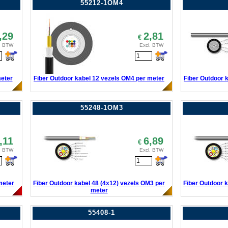
55212-1OM4
,29
2,81
€
. BTW
Excl. BTW
meter
Fiber Outdoor kabel 12 vezels OM4 per meter
Fiber Outdoor 
55248-1OM3
,11
6,89
€
. BTW
Excl. BTW
meter
Fiber Outdoor kabel 48 (4x12) vezels OM3 per
Fiber Outdoor 
meter
55408-1