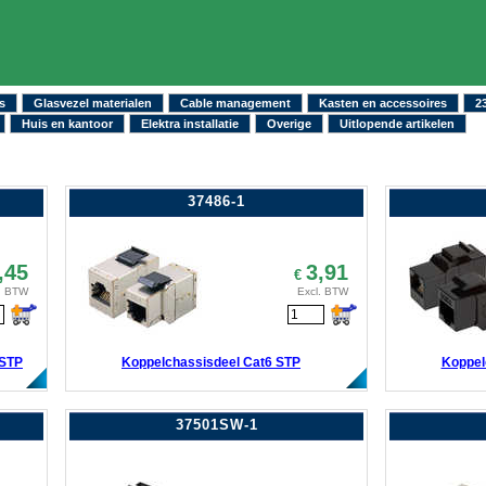
s
Glasvezel materialen
Cable management
Kasten en accessoires
2
Huis en kantoor
Elektra installatie
Overige
Uitlopende artikelen
37486-1
,45
3,91
€
. BTW
Excl. BTW
 STP
Koppelchassisdeel Cat6 STP
Koppel
37501SW-1