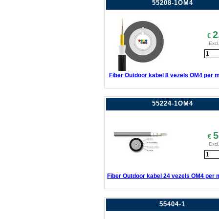
55208-1OM4
2
€
Excl
Fiber Outdoor kabel 8 vezels OM4 per 
55224-1OM4
5
€
Excl
Fiber Outdoor kabel 24 vezels OM4 per 
55404-1