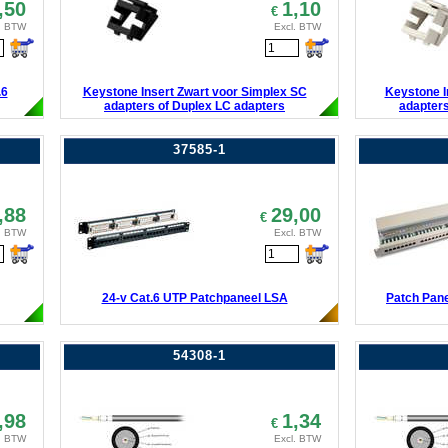
,50
1,10
€
. BTW
Excl. BTW
.6
Keystone Insert Zwart voor Simplex SC
Keystone I
adapters of Duplex LC adapters
adapters
37585-1
,88
29,00
€
. BTW
Excl. BTW
24-v Cat.6 UTP Patchpaneel LSA
Patch Panel
54308-1
,98
1,34
€
. BTW
Excl. BTW