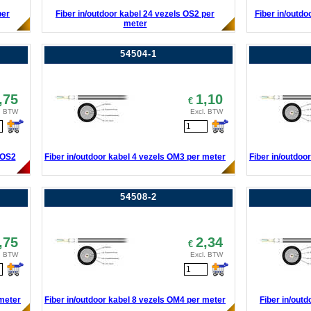
per
Fiber in/outdoor kabel 24 vezels OS2 per
Fiber in/outdo
meter
54504-1
,75
1,10
€
. BTW
Excl. BTW
 OS2
Fiber in/outdoor kabel 4 vezels OM3 per meter
Fiber in/outdoo
54508-2
,75
2,34
€
. BTW
Excl. BTW
 meter
Fiber in/outdoor kabel 8 vezels OM4 per meter
Fiber in/out