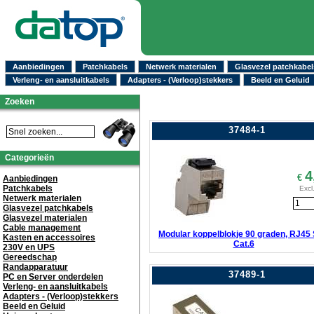
Aanbiedingen
Patchkabels
Netwerk materialen
Glasvezel patchkabel
Verleng- en aansluitkabels
Adapters - (Verloop)stekkers
Beeld en Geluid
Zoeken
37484-1
Categorieën
4
€
Aanbiedingen
Patchkabels
Excl
Netwerk materialen
Glasvezel patchkabels
Glasvezel materialen
Cable management
Modular koppelblokje 90 graden, RJ45
Kasten en accessoires
Cat.6
230V en UPS
Gereedschap
Randapparatuur
37489-1
PC en Server onderdelen
Verleng- en aansluitkabels
Adapters - (Verloop)stekkers
Beeld en Geluid