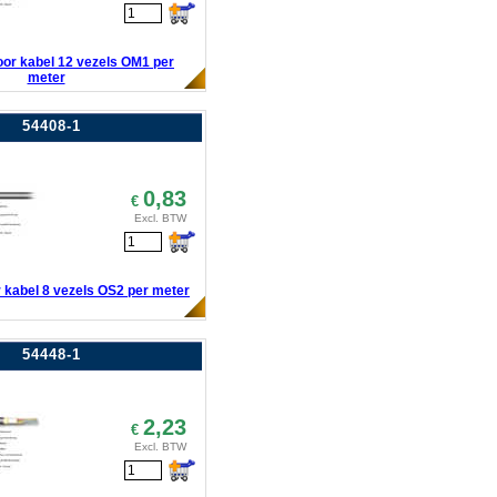
door kabel 12 vezels OM1 per
meter
54408-1
0,83
€
Excl. BTW
r kabel 8 vezels OS2 per meter
54448-1
2,23
€
Excl. BTW