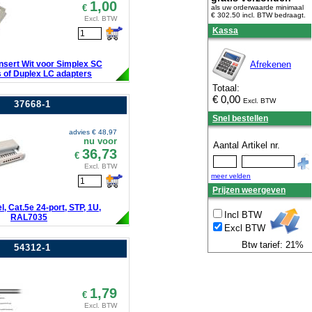
1,00
€
als uw orderwaarde minimaal
€ 302.50 incl. BTW
bedraagt.
Excl. BTW
Kassa
nsert Wit voor Simplex SC
Afrekenen
 of Duplex LC adapters
Totaal:
€
0,00
Excl. BTW
37668-1
Snel bestellen
advies €
48,97
nu voor
Aantal
Artikel nr.
36,73
€
Excl. BTW
meer velden
Prijzen weergeven
, Cat.5e 24-port, STP, 1U,
Incl BTW
RAL7035
Excl BTW
Btw tarief: 21%
54312-1
1,79
€
Excl. BTW