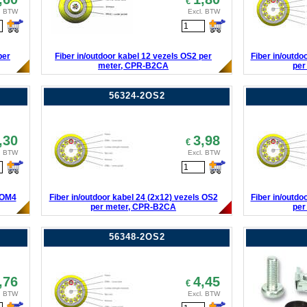
€
. BTW
Excl. BTW
per
Fiber in/outdoor kabel 12 vezels OS2 per
Fiber in/outdo
meter, CPR-B2CA
per
56324-2OS2
,30
3,98
€
. BTW
Excl. BTW
s OM4
Fiber in/outdoor kabel 24 (2x12) vezels OS2
Fiber in/outdo
per meter, CPR-B2CA
per
56348-2OS2
,76
4,45
€
. BTW
Excl. BTW