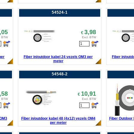
54524-1
,05
3,98
€
. BTW
Excl. BTW
per
Fiber in/outdoor kabel 24 vezels OM3 per
Fiber in/out
meter
54548-2
,58
10,91
€
. BTW
Excl. BTW
s OM3
Fiber in/outdoor kabel 48 (4x12) vezels OM4
Fiber Outdoor 
per meter