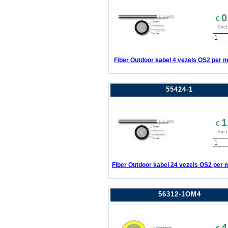
0
€
Excl
Fiber Outdoor kabel 4 vezels OS2 per m
55424-1
1
€
Excl
Fiber Outdoor kabel 24 vezels OS2 per 
56312-1OM4
4