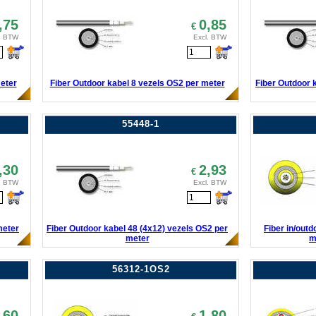
,75
0,85
€
. BTW
Excl. BTW
eter
Fiber Outdoor kabel 8 vezels OS2 per meter
Fiber Outdoor 
55448-1
,30
2,93
€
. BTW
Excl. BTW
meter
Fiber Outdoor kabel 48 (4x12) vezels OS2 per
Fiber in/out
meter
m
56312-1OS2
,60
1,80