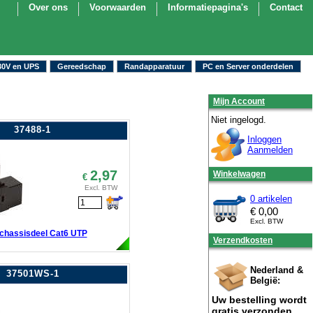
Over ons
Voorwaarden
Informatiepagina's
Contact
30V en UPS
Gereedschap
Randapparatuur
PC en Server onderdelen
Mijn Account
Niet ingelogd.
37488-1
Inloggen
Aanmelden
2,97
Winkelwagen
€
Excl. BTW
0 artikelen
€
0,00
Excl. BTW
chassisdeel Cat6 UTP
Verzendkosten
Nederland &
37501WS-1
België:
Uw bestelling wordt
gratis verzonden