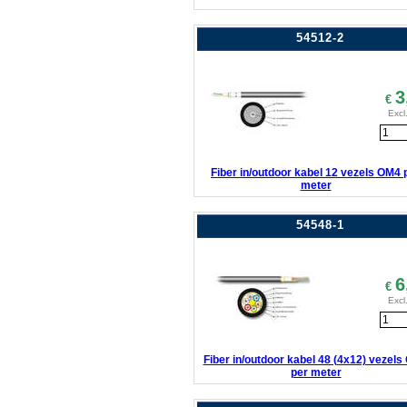
54512-2
3
€
Excl
Fiber in/outdoor kabel 12 vezels OM4 
meter
54548-1
6
€
Excl
Fiber in/outdoor kabel 48 (4x12) vezel
per meter