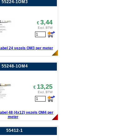
55224-1OM3
3,44
€
Excl. BTW
kabel 24 vezels OM3 per meter
55248-1OM4
13,25
€
Excl. BTW
kabel 48 (4x12) vezels OM4 per
meter
55412-1