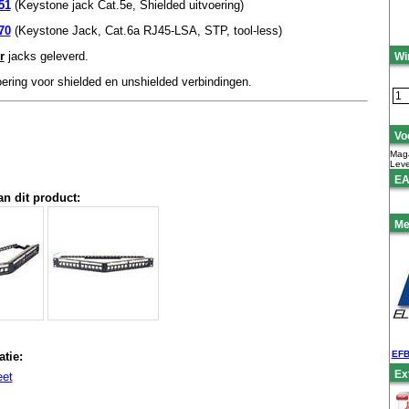
51
(Keystone jack Cat.5e, Shielded uitvoering)
70
(Keystone Jack, Cat.6a RJ45-LSA, STP, tool-less)
r
jacks geleverd.
Wi
ering voor shielded en unshielded verbindingen.
Vo
Maga
Leve
EA
an dit product:
Me
EFB
tie:
Ex
eet