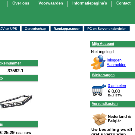
Over ons
Voorwaarden
Informatiepagina's
Contact
30V en UPS
Gereedschap
Randapparatuur
PC en Server onderdelen
Mijn Account
Niet ingelogd.
Inloggen
tikelnummer
Aanmelden
37592-1
Winkelwagen
to
0 artikelen
€
0,00
Excl. BTW
Verzendkosten
Nederland &
België:
js
Uw bestelling wordt
€
25,29
Excl. BTW
gratis verzonden