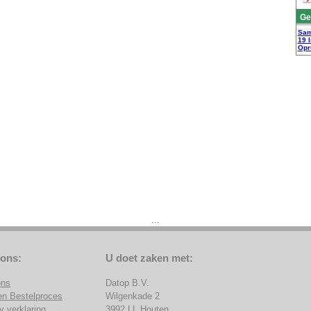
Ge
Sam
19 
Opr
...
 ons:
U doet zaken met:
ons
Datop B.V.
en Bestelproces
Wilgenkade 2
y verklaring
3992 LL Houten