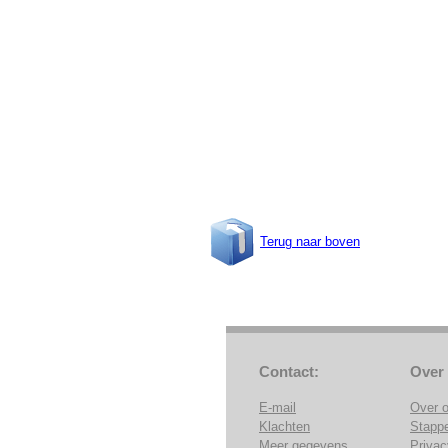
Terug naar boven
Contact:
Over
E-mail
Over 
Klachten
Stapp
Meer gegevens
Privac