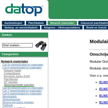
Aanbiedingen
Patchkabels
Netwerk materialen
Glasvezel patchkabel
Verleng- en aansluitkabels
Adapters - (Verloop)stekkers
Beeld en Geluid
Zoeken
Modulai
Omschrijv
Categorieën
Netwerk materialen
Modulair Dis
Cat-5e netwerkkabel en materialen
Cat-6 netwerkkabel en materialen
Modulair dist
Netwerk Kabel
Contactdozen
Voor o.a. mo
Keystone Jacks RJ45
Patchboxen
19" panelen
ELN3
Samengestelde panelen
Cat-6A netwerkkabel en materialen
ELN3
Cat-7 netwerkkabel en materialen
Cat-8 netwerkkabel en materialen
ELN3
Alarmkabels
Verlenghaspels
Diverse keystone modules
ELN3
Telefonie