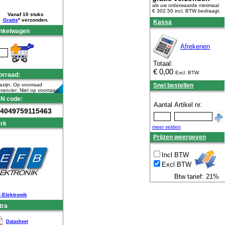
als uw orderwaarde minimaal
€ 302.50 incl. BTW
bedraagt.
Vanaf 10 stuks
Gratis
* verzonden.
Kassa
nkelwagen
Afrekenen
Totaal:
€
0,00
Excl. BTW
orraad:
zijn: Op voorraad
Snel bestellen
rancier: Niet op voorraad
N code:
Aantal
Artikel nr.
4049759115463
rk
meer velden
Prijzen weergeven
Incl BTW
Excl BTW
Btw tarief: 21%
 Elektronik
tra
Datasheet