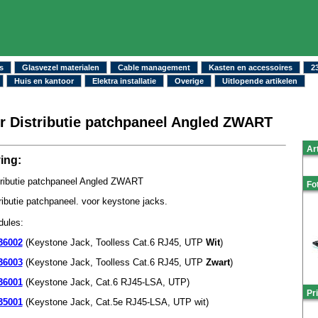
s
Glasvezel materialen
Cable management
Kasten en accessoires
2
Huis en kantoor
Elektra installatie
Overige
Uitlopende artikelen
r Distributie patchpaneel Angled ZWART
Ar
ing:
tributie patchpaneel Angled ZWART
Fo
ributie patchpaneel. voor keystone jacks.
dules:
36002
(Keystone Jack, Toolless Cat.6 RJ45, UTP
Wit
)
36003
(Keystone Jack, Toolless Cat.6 RJ45, UTP
Zwart
)
36001
(Keystone Jack, Cat.6 RJ45-LSA, UTP)
Pri
35001
(Keystone Jack, Cat.5e RJ45-LSA, UTP wit)