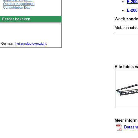
Koppelen & splitsen
E-200
Outdoor Koppelingen
Consolidation Box
E-200
Wordt
zonde
Eerder bekeken
Metalen uitvo
Ga naar:
het productoverzicht
.
Alle foto's v
Meer informa
Datash