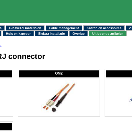
s
Glasvezel materialen
Cable management
Kasten en accessoires
2
Huis en kantoor
Elektra installatie
Overige
Uitlopende artikelen
or
RJ connector
OM2