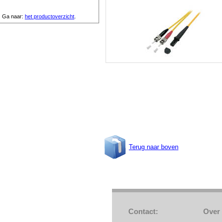
Ga naar:
het productoverzicht
.
Terug naar boven
Contact:
Over