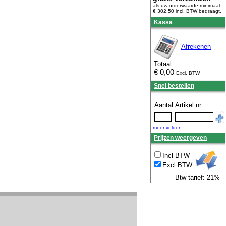
als uw orderwaarde minimaal
€ 302.50 incl. BTW
bedraagt.
Kassa
Afrekenen
Totaal:
€
0,00
Excl. BTW
Snel bestellen
Aantal
Artikel nr.
meer velden
Prijzen weergeven
Incl BTW
Excl BTW
Btw tarief: 21%