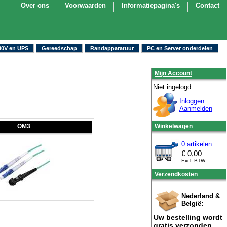
Over ons
Voorwaarden
Informatiepagina's
Contact
30V en UPS
Gereedschap
Randapparatuur
PC en Server onderdelen
Mijn Account
Niet ingelogd.
Inloggen
Aanmelden
OM3
Winkelwagen
0 artikelen
€
0,00
Excl. BTW
Verzendkosten
Nederland &
België:
Uw bestelling wordt
gratis verzonden