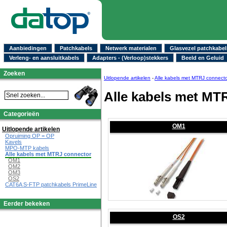
Aanbiedingen
Patchkabels
Netwerk materialen
Glasvezel patchkabel
Verleng- en aansluitkabels
Adapters - (Verloop)stekkers
Beeld en Geluid
Zoeken
Uitlopende artikelen
-
Alle kabels met MTRJ connect
Alle kabels met MT
Categorieën
OM1
Uitlopende artikelen
Opruiming OP = OP
Kavels
MPO-MTP kabels
Alle kabels met MTRJ connector
OM1
OM2
OM3
OS2
CAT6A S-FTP patchkabels PrimeLine
Eerder bekeken
OS2