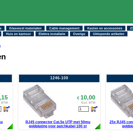
s
Glasvezel materialen
Cable management
Kasten en accessoires
2
Huis en kantoor
Elektra installatie
Overige
Uitlopende artikelen
n
en
1246-100
,15
10,00
€
. BTW
Excl. BTW
mu
RJ45 connector Cat.5e UTP met 50mu
25x RJ45 con
goldplating voor patchkabel 100 st
goldpl