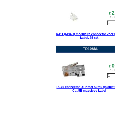
2
€
Excl
RJ11 (6P/4C) modulaire connector voor p
kabel, 25 stk
TD108M-
0
€
Excl
RJ45 connector UTP met 50mu goldplati
Cat.5E massieve kabel