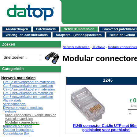
Aanbiedingen
Patchkabels
Netwerk materialen
Glasvezel patchkabel
Verleng- en aansluitkabels
Adapters - (Verloop)stekkers
Beeld en Geluid
Zoeken
Netwerk materialen
-
Telefonie
-
Modular connectore
Modular connector
Categorieën
Netwerk materialen
1246
Cat-5e netwerkkabel en materialen
Cat-6 netwerkkabel en materialen
Cat-6A netwerkkabel en materialen
Cat-7 netwerkkabel en materialen
Cat-8 netwerkkabel en materialen
0
Alarmkabels
€
Verlenghaspels
Excl
Diverse keystone modules
Telefonie
Kabel connectors + koppelstukken
Aansluit materialen
Modular connectoren
RJ45 connector Cat.5e UTP met 50
Koppelen & splitsen
goldplating voor patchkabel
Outdoor Koppelingen
Consolidation Box