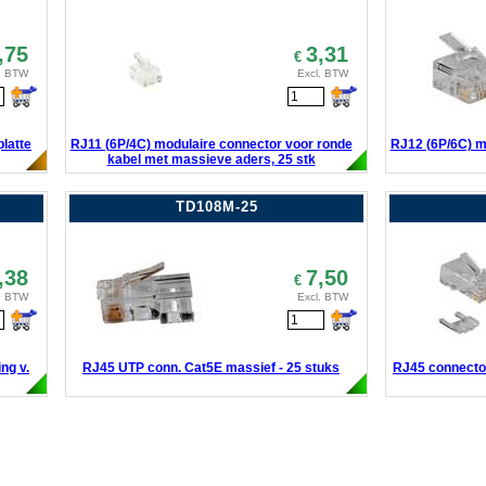
,75
3,31
€
. BTW
Excl. BTW
latte
RJ11 (6P/4C) modulaire connector voor ronde
RJ12 (6P/6C) m
kabel met massieve aders, 25 stk
TD108M-25
,38
7,50
€
. BTW
Excl. BTW
ng v.
RJ45 UTP conn. Cat5E massief - 25 stuks
RJ45 connector