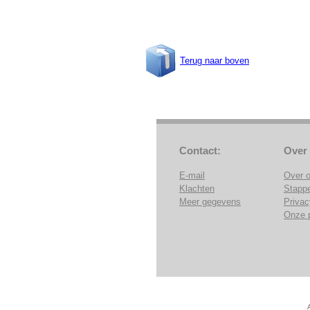
Terug naar boven
Contact:
Over
E-mail
Over 
Klachten
Stapp
Meer gegevens
Privac
Onze 