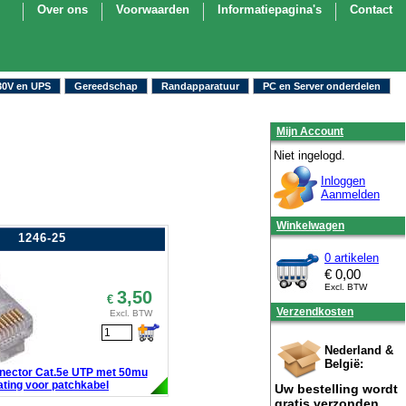
Over ons
Voorwaarden
Informatiepagina's
Contact
30V en UPS
Gereedschap
Randapparatuur
PC en Server onderdelen
Mijn Account
Niet ingelogd.
Inloggen
Aanmelden
Winkelwagen
1246-25
0 artikelen
€
0,00
Excl. BTW
3,50
€
Verzendkosten
Excl. BTW
Nederland &
België:
nector Cat.5e UTP met 50mu
ating voor patchkabel
Uw bestelling wordt
gratis verzonden