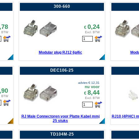
300-660
,78
0,24
€
. BTW
Excl. BTW
Modular plug RJ12 6p/6c
Modu
DEC106-25
advies €
12,31
nu voor
,90
8,44
€
. BTW
Excl. BTW
RJ Male Connectoren voor Platte Kabel mmj
RJ10 (4P/4C) m
25 stuks
TD104M-25