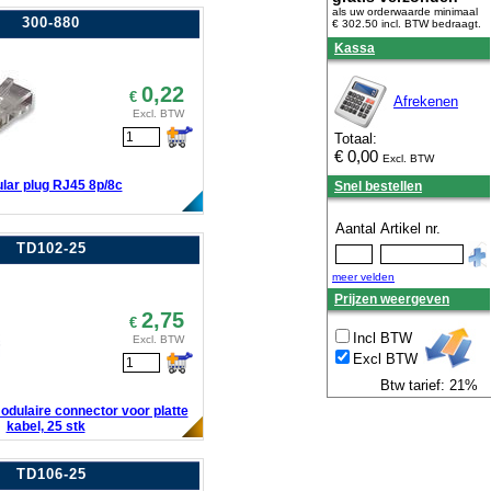
als uw orderwaarde minimaal
300-880
€ 302.50 incl. BTW
bedraagt.
Kassa
0,22
€
Afrekenen
Excl. BTW
Totaal:
€
0,00
Excl. BTW
lar plug RJ45 8p/8c
Snel bestellen
Aantal
Artikel nr.
TD102-25
meer velden
Prijzen weergeven
2,75
€
Incl BTW
Excl. BTW
Excl BTW
Btw tarief: 21%
odulaire connector voor platte
kabel, 25 stk
TD106-25