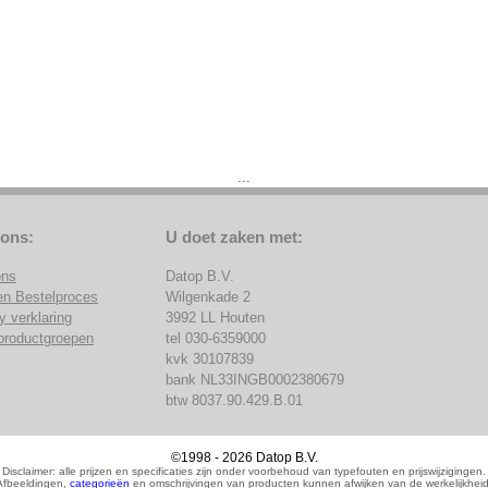
...
 ons:
U doet zaken met:
ons
Datop B.V.
en Bestelproces
Wilgenkade 2
y verklaring
3992 LL Houten
productgroepen
tel 030-6359000
kvk 30107839
bank NL33INGB0002380679
btw 8037.90.429.B.01
©1998 - 2026 Datop B.V.
Disclaimer: alle prijzen en specificaties zijn onder voorbehoud van typefouten en prijswijzigingen.
Afbeeldingen,
categorieën
en omschrijvingen van producten kunnen afwijken van de werkelijkheid