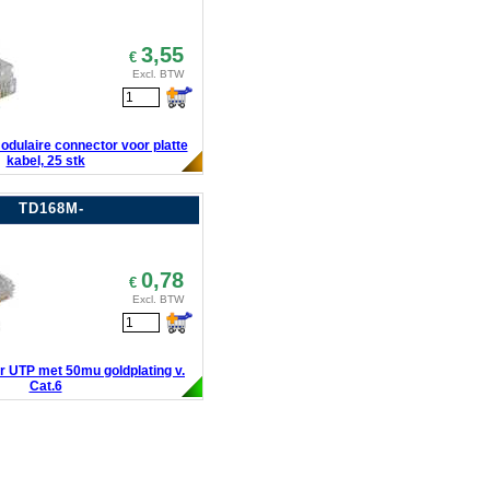
3,55
€
Excl. BTW
odulaire connector voor platte
kabel, 25 stk
TD168M-
0,78
€
Excl. BTW
 UTP met 50mu goldplating v.
Cat.6