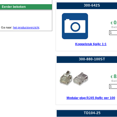
300-642S
Eerder bekeken
0
€
Excl
Ga naar:
het productoverzicht
.
Koppelstuk 6p/4c 1:1
300-880-100ST
8
€
Excl
Modular plug RJ45 8p/8c per 100
TD104-25