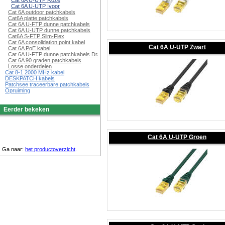
Cat 6A U-UTP Roze
Cat 6A U-UTP Ivoor
Cat 6A outdoor patchkabels
Cat6A platte patchkabels
Cat 6A U-FTP dunne patchkabels
Cat 6A U-UTP dunne patchkabels
Cat6A S-FTP Slim-Flex
Cat 6A consolidation point kabel
Cat 6A U-UTP Zwart
Cat 6A PoE kabel
Cat 6A U-FTP dunne patchkabels Draaibaar
Cat 6A 90 graden patchkabels
Losse onderdelen
Cat 8-1 2000 MHz kabel
DESKPATCH kabels
Patchsee traceerbare patchkabels
Opruiming
Eerder bekeken
Cat 6A U-UTP Groen
Ga naar:
het productoverzicht
.