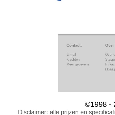
Contact:
Over
E-mail
Over 
Klachten
Stapp
Meer gegevens
Privac
Onze 
©1998 - 
Disclaimer: alle prijzen en specific