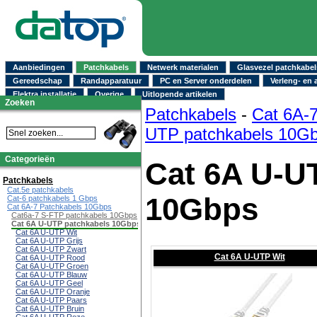
Aanbiedingen
Patchkabels
Netwerk materialen
Glasvezel patchkabel
Gereedschap
Randapparatuur
PC en Server onderdelen
Verleng- en 
Elektra installatie
Overige
Uitlopende artikelen
Zoeken
Patchkabels
-
Cat 6A-
UTP patchkabels 10G
Categorieën
Cat 6A U-U
Patchkabels
Cat.5e patchkabels
10Gbps
Cat-6 patchkabels 1 Gbps
Cat 6A-7 Patchkabels 10Gbps
Cat6a-7 S-FTP patchkabels 10Gbps
Cat 6A U-UTP patchkabels 10Gbps
Cat 6A U-UTP Wit
Cat 6A U-UTP Grijs
Cat 6A U-UTP Zwart
Cat 6A U-UTP Wit
Cat 6A U-UTP Rood
Cat 6A U-UTP Groen
Cat 6A U-UTP Blauw
Cat 6A U-UTP Geel
Cat 6A U-UTP Oranje
Cat 6A U-UTP Paars
Cat 6A U-UTP Bruin