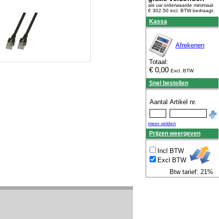
als uw orderwaarde minimaal
€ 302.50 incl. BTW
bedraagt.
Kassa
Afrekenen
Totaal:
€
0,00
Excl. BTW
Snel bestellen
Aantal
Artikel nr.
meer velden
Prijzen weergeven
Incl BTW
Excl BTW
Btw tarief: 21%