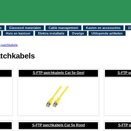
s
Glasvezel materialen
Cable management
Kasten en accessoires
2
Huis en kantoor
Elektra installatie
Overige
Uitlopende artikelen
) patchkabels
atchkabels
S-FTP patchkabels Cat 5e Geel
S-FTP p
S-FTP patchkabels Cat 5e Rood
S-FTP p