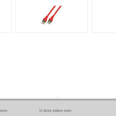
...
 ons:
U doet zaken met: