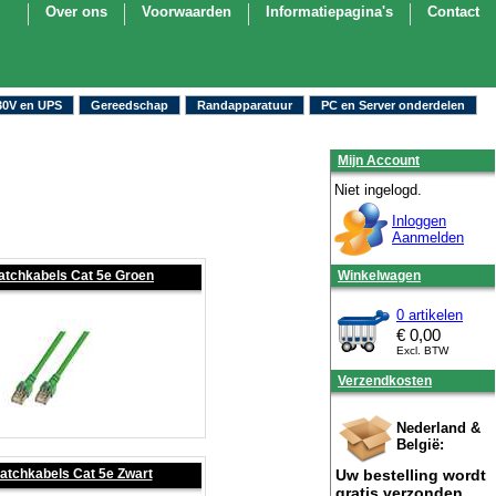
Over ons
Voorwaarden
Informatiepagina's
Contact
30V en UPS
Gereedschap
Randapparatuur
PC en Server onderdelen
Mijn Account
Niet ingelogd.
Inloggen
Aanmelden
atchkabels Cat 5e Groen
Winkelwagen
0 artikelen
€
0,00
Excl. BTW
Verzendkosten
Nederland &
België:
atchkabels Cat 5e Zwart
Uw bestelling wordt
gratis verzonden