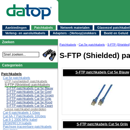
Aanbiedingen
Patchkabels
Netwerk materialen
Glasvezel patchkabel
Verleng- en aansluitkabels
Adapters - (Verloop)stekkers
Beeld en Geluid
Zoeken
Patchkabels
-
Cat.5e patchkabels
-
S-FTP (Shielded
S-FTP (Shielded) p
Categorieën
S-FTP patchkabels Cat 5e Blauw
Patchkabels
Cat.5e patchkabels
UTP (unshielded) patchkabels
S-FTP (Shielded) patchkabels
S-FTP patchkabels Cat 5e Blauw
S-FTP patchkabels Cat 5e Geel
S-FTP patchkabels Cat 5e Groen
S-FTP patchkabels Cat 5e Grijs
S-FTP patchkabels Cat 5e Rood
S-FTP patchkabels Cat 5e Zwart
Losse patchkabel onderdelen
Cat-6 patchkabels 1 Gbps
Cat 6A-7 Patchkabels 10Gbps
Cat 8-1 2000 MHz kabel
DESKPATCH kabels
S-FTP patchkabels Cat 5e Grijs
Patchsee traceerbare patchkabels