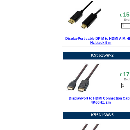
15
€
Excl
DisplayPort cable DP M to HDMI A M, 4
Hz black 5 m
K5561SW-2
17
€
Excl
DisplayPort to HDMI Connection Cabl
4K60Hz, 2m
K5561SW-5