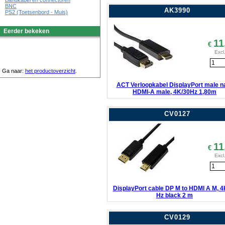
Bandkabel en connectoren
BNC
AK3990
PS2 (Toetsenbord - Muis)
Eerder bekeken
11
€
Excl
Ga naar:
het productoverzicht
.
ACT Verloopkabel DisplayPort male n
HDMI-A male, 4K/30Hz 1,80m
CV0127
11
€
Excl
DisplayPort cable DP M to HDMI A M, 4
Hz black 2 m
CV0129