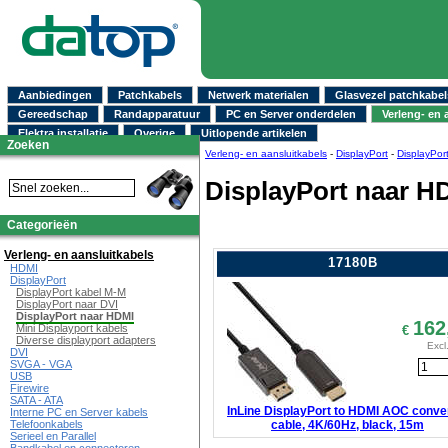
Aanbiedingen
Patchkabels
Netwerk materialen
Glasvezel patchkabel
Gereedschap
Randapparatuur
PC en Server onderdelen
Verleng- en 
Elektra installatie
Overige
Uitlopende artikelen
Zoeken
Verleng- en aansluitkabels
-
DisplayPort
-
DisplayPor
DisplayPort naar H
Categorieën
Verleng- en aansluitkabels
17180B
HDMI
DisplayPort
DisplayPort kabel M-M
DisplayPort naar DVI
DisplayPort naar HDMI
162
Mini Displayport kabels
€
Diverse displayport adapters
Excl
DVI
SVGA - VGA
USB
Firewire
SATA - ATA
InLine DisplayPort to HDMI AOC conve
Interne PC en Server kabels
cable, 4K/60Hz, black, 15m
Telefoonkabels
Serieel en Parallel