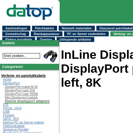
Aanbiedingen
Patchkabels
Netwerk materialen
Glasvezel patchkabel
Gereedschap
Randapparatuur
PC en Server onderdelen
Verleng- en 
Elektra installatie
Overige
Uitlopende artikelen
Zoeken
InLine Displ
DisplayPort 
Categorieën
Verleng- en aansluitkabels
left, 8K
HDMI
DisplayPort
DisplayPort kabel M-M
DisplayPort naar DVI
DisplayPort naar HDMI
Mini Displayport kabels
Diverse displayport adapters
DVI
SVGA - VGA
USB
Firewire
SATA - ATA
Interne PC en Server kabels
Telefoonkabels
Serieel en Parallel