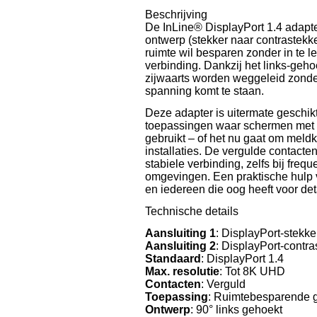
Beschrijving
De InLine® DisplayPort 1.4 adapte
ontwerp (stekker naar contrastekke
ruimte wil besparen zonder in te l
verbinding. Dankzij het links-geh
zijwaarts worden weggeleid zonder
spanning komt te staan.
Deze adapter is uitermate geschik
toepassingen waar schermen met 
gebruikt – of het nu gaat om meldk
installaties. De vergulde contac
stabiele verbinding, zelfs bij freq
omgevingen. Een praktische hulp 
en iedereen die oog heeft voor deta
Technische details
Aansluiting 1
: DisplayPort-stekke
Aansluiting 2
: DisplayPort-contra
Standaard
: DisplayPort 1.4
Max. resolutie
: Tot 8K UHD
Contacten
: Verguld
Toepassing
: Ruimtebesparende 
Ontwerp
: 90° links gehoekt