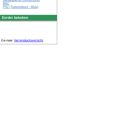
Bandkabel en connectoren
BNC
PS2 (Toetsenbord - Muis)
Eerder bekeken
Ga naar:
het productoverzicht
.