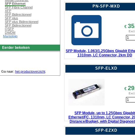
Media converter
SFP Ethernet
PN-SFP-MXD
SFP Fibre Channel
XFP
XFP Bidirectioneel
SFP plus
SFP plus Bidirectioneel
35
SFP Bidirectioneel
€
QSFP
Excl
DWDM
Mantelpijp
Eerder bekeken
SFP Module, 1.063/1.25Gbps Gigabit Ethe
1310nm, LC Connector, 2km DD
SFP-ELXD
Ga naar:
het productoverzicht
.
29
€
Excl
SFP Module, up to 1.25Gbps Gigabit
Ethernet/FC, 1310nm, LC Connector, 
Distance/Budget, with Digital Diagnost
SFP-EZXD