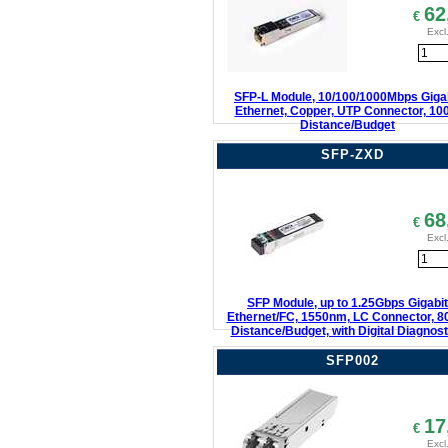
62
€
Excl
SFP-L Module, 10/100/1000Mbps Giga
Ethernet, Copper, UTP Connector, 1
Distance/Budget
SFP-ZXD
68
€
Excl
SFP Module, up to 1.25Gbps Gigabit
Ethernet/FC, 1550nm, LC Connector, 
Distance/Budget, with Digital Diagnost
SFP002
17
€
Excl