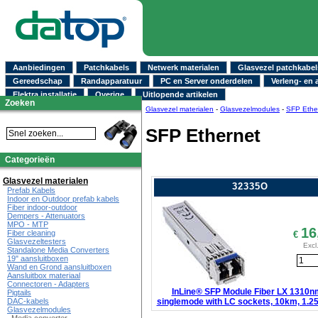
Aanbiedingen
Patchkabels
Netwerk materialen
Glasvezel patchkabel
Gereedschap
Randapparatuur
PC en Server onderdelen
Verleng- en 
Elektra installatie
Overige
Uitlopende artikelen
Zoeken
Glasvezel materialen
-
Glasvezelmodules
-
SFP Ethe
SFP Ethernet
Categorieën
Glasvezel materialen
32335O
Prefab Kabels
Indoor en Outdoor prefab kabels
Fiber indoor-outdoor
Dempers - Attenuators
MPO - MTP
16
Fiber cleaning
€
Glasvezeltesters
Excl
Standalone Media Converters
19" aansluitboxen
Wand en Grond aansluitboxen
Aansluitbox materiaal
Connectoren - Adapters
InLine® SFP Module Fiber LX 1310n
Pigtails
singlemode with LC sockets, 10km, 1.2
DAC-kabels
Glasvezelmodules