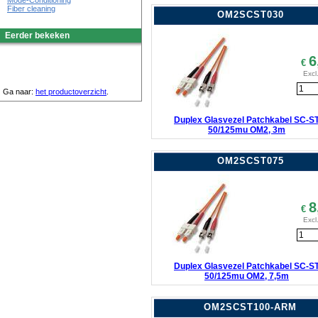
Mode-Conditioning
Fiber cleaning
OM2SCST030
Eerder bekeken
6
€
Excl
Ga naar:
het productoverzicht
.
Duplex Glasvezel Patchkabel SC-S
50/125mu OM2, 3m
OM2SCST075
8
€
Excl
Duplex Glasvezel Patchkabel SC-S
50/125mu OM2, 7,5m
OM2SCST100-ARM