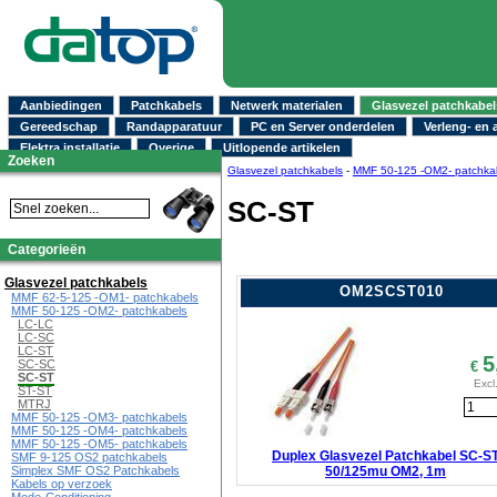
Aanbiedingen
Patchkabels
Netwerk materialen
Glasvezel patchkabel
Gereedschap
Randapparatuur
PC en Server onderdelen
Verleng- en 
Elektra installatie
Overige
Uitlopende artikelen
Zoeken
Glasvezel patchkabels
-
MMF 50-125 -OM2- patchka
SC-ST
Categorieën
Glasvezel patchkabels
OM2SCST010
MMF 62-5-125 -OM1- patchkabels
MMF 50-125 -OM2- patchkabels
LC-LC
LC-SC
LC-ST
5
SC-SC
€
SC-ST
Excl
ST-ST
MTRJ
MMF 50-125 -OM3- patchkabels
MMF 50-125 -OM4- patchkabels
MMF 50-125 -OM5- patchkabels
Duplex Glasvezel Patchkabel SC-S
SMF 9-125 OS2 patchkabels
50/125mu OM2, 1m
Simplex SMF OS2 Patchkabels
Kabels op verzoek