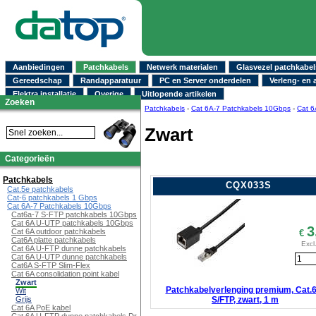
Aanbiedingen
Patchkabels
Netwerk materialen
Glasvezel patchkabel
Gereedschap
Randapparatuur
PC en Server onderdelen
Verleng- en 
Elektra installatie
Overige
Uitlopende artikelen
Zoeken
Patchkabels
-
Cat 6A-7 Patchkabels 10Gbps
-
Cat 6
Zwart
Categorieën
Patchkabels
CQX033S
Cat.5e patchkabels
Cat-6 patchkabels 1 Gbps
Cat 6A-7 Patchkabels 10Gbps
Cat6a-7 S-FTP patchkabels 10Gbps
Cat 6A U-UTP patchkabels 10Gbps
3
Cat 6A outdoor patchkabels
€
Cat6A platte patchkabels
Excl
Cat 6A U-FTP dunne patchkabels
Cat 6A U-UTP dunne patchkabels
Cat6A S-FTP Slim-Flex
Cat 6A consolidation point kabel
Zwart
Patchkabelverlenging premium, Cat.
Wit
S/FTP, zwart, 1 m
Grijs
Cat 6A PoE kabel