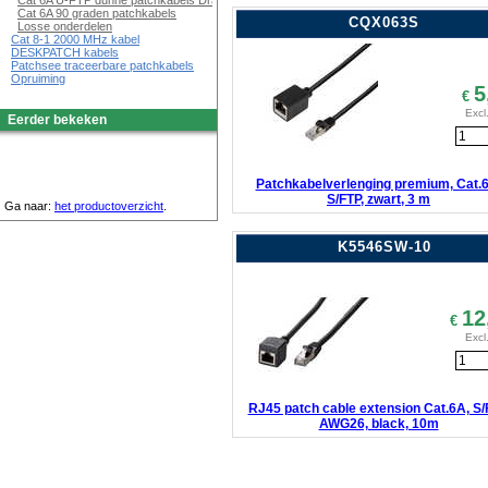
Cat 6A U-FTP dunne patchkabels Draaibaar
Cat 6A 90 graden patchkabels
CQX063S
Losse onderdelen
Cat 8-1 2000 MHz kabel
DESKPATCH kabels
Patchsee traceerbare patchkabels
Opruiming
5
€
Excl
Eerder bekeken
Patchkabelverlenging premium, Cat.
S/FTP, zwart, 3 m
Ga naar:
het productoverzicht
.
K5546SW-10
12
€
Excl
RJ45 patch cable extension Cat.6A, S/
AWG26, black, 10m