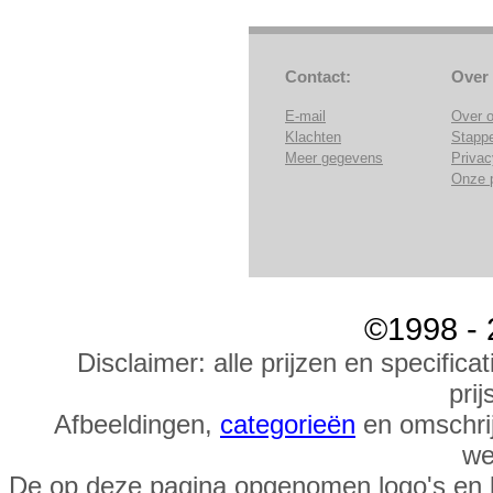
Contact:
Over
E-mail
Over 
Klachten
Stapp
Meer gegevens
Privac
Onze 
©1998 - 
Disclaimer: alle prijzen en specific
prij
Afbeeldingen,
categorieën
en omschrij
we
De op deze pagina opgenomen logo's en 