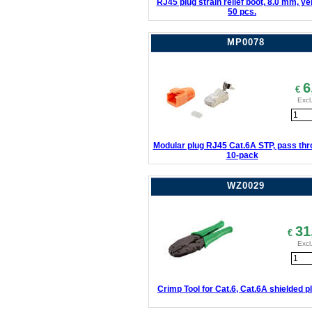
RJ45 plug strain relief boot, 8.0 mm, ye
50 pcs.
MP0078
6
€
Excl
Modular plug RJ45 Cat.6A STP, pass thr
10-pack
WZ0029
31
€
Excl
Crimp Tool for Cat.6, Cat.6A shielded p