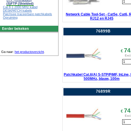
UTP (Unshielded)
(S)FTP (Shielded)
Cat 8-1 2000 MHz kabel
DESKPATCH kabels
Network Cable Tool-Set - Cat5e, Cat6, 
Patchsee traceerbare patchkabels
Opruiming
RJ12 en RJ45
Eerder bekeken
76899B
74
€
Ga naar:
het productoverzicht
.
Excl
Patchkabel Cat.6(A) S-STP/PiMF, InLine,
500MHz, blauw, 100m
76899R
74
€
Excl