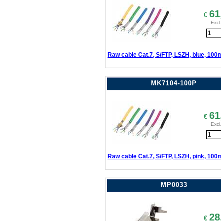
61
€
Excl
Raw cable Cat.7, S/FTP, LSZH, blue, 100
MK7104-100P
61
€
Excl
Raw cable Cat.7, S/FTP, LSZH, pink, 100
MP0033
28
€