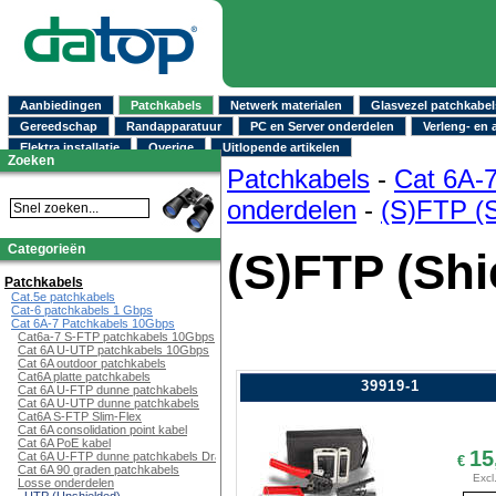
Aanbiedingen
Patchkabels
Netwerk materialen
Glasvezel patchkabel
Gereedschap
Randapparatuur
PC en Server onderdelen
Verleng- en 
Elektra installatie
Overige
Uitlopende artikelen
Zoeken
Patchkabels
-
Cat 6A-
onderdelen
-
(S)FTP (S
Categorieën
(S)FTP (Shi
Patchkabels
Cat.5e patchkabels
Cat-6 patchkabels 1 Gbps
Cat 6A-7 Patchkabels 10Gbps
Cat6a-7 S-FTP patchkabels 10Gbps
Cat 6A U-UTP patchkabels 10Gbps
Cat 6A outdoor patchkabels
Cat6A platte patchkabels
39919-1
Cat 6A U-FTP dunne patchkabels
Cat 6A U-UTP dunne patchkabels
Cat6A S-FTP Slim-Flex
Cat 6A consolidation point kabel
Cat 6A PoE kabel
15
Cat 6A U-FTP dunne patchkabels Draaibaar
€
Cat 6A 90 graden patchkabels
Excl
Losse onderdelen