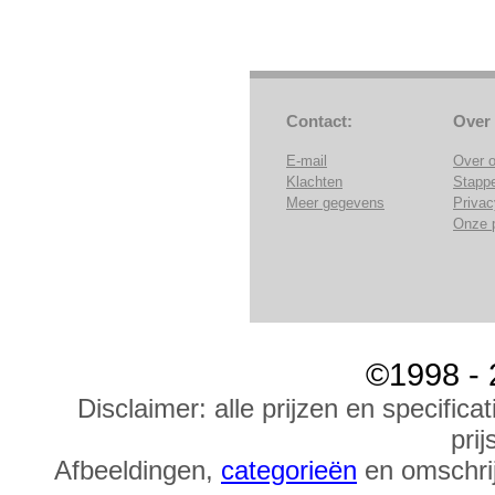
Contact:
Over
E-mail
Over 
Klachten
Stapp
Meer gegevens
Privac
Onze 
©1998 - 
Disclaimer: alle prijzen en specific
prij
Afbeeldingen,
categorieën
en omschrij