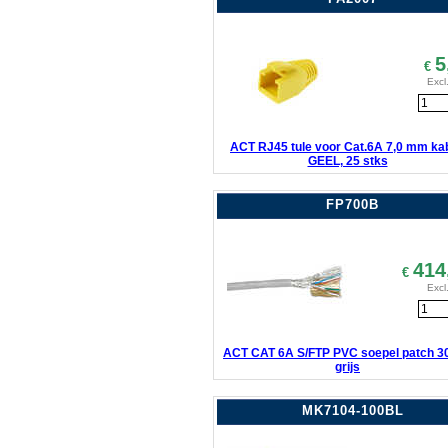
5
€
Excl
ACT RJ45 tule voor Cat.6A 7,0 mm kab
GEEL, 25 stks
FP700B
414
€
Excl
ACT CAT 6A S/FTP PVC soepel patch 3
grijs
MK7104-100BL