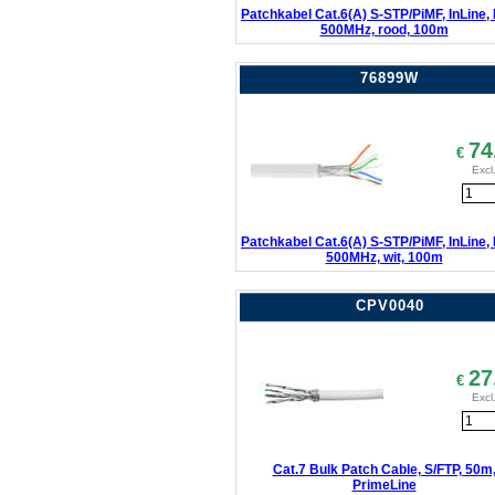
Patchkabel Cat.6(A) S-STP/PiMF, InLine,
500MHz, rood, 100m
76899W
74
€
Excl
Patchkabel Cat.6(A) S-STP/PiMF, InLine,
500MHz, wit, 100m
CPV0040
27
€
Excl
Cat.7 Bulk Patch Cable, S/FTP, 50m
PrimeLine