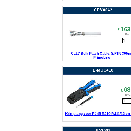
CPV0042
163
€
Excl
Cat.7 Bulk Patch Cable, S/FTP, 305m
PrimeLine
E-MUC410
68
€
Excl
Krimptang voor RJ45 RJ10 RJ11/12 en
FA2007