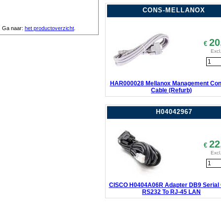
CONS-MELLANOX
Ga naar:
het productoverzicht
.
20
€
Excl
HAR000028 Mellanox Management Con
Cable (Refurb)
H04042967
22
€
Excl
CISCO H0404A06R Adapter DB9 Serial
RS232 To RJ-45 LAN