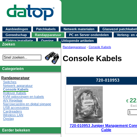
Aanbiedingen
Patchkabels
Netwerk materialen
Glasvezel patchkabel
Gereedschap
Randapparatuur
PC en Server onderdelen
Verleng- en 
Elektra installatie
Overige
Uitlopende artikelen
Zoeken
Randapparatuur
-
Console Kabels
Console Kabels
Categorieën
Randapparatuur
720-010953
Switches
Netwerk apparatuur
Console Kabels
Rollover Kabels
KVM oplossingen en kabels
22
A/V Regelaar
€
Narrowcasting en digital signage
Excl
USB accessoires
Cardreaders
Wireless LAN
Opslag
720-010953 Juniper Management Con
Cable
Eerder bekeken