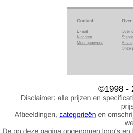
Contact:
Over
E-mail
Over 
Klachten
Stapp
Meer gegevens
Privac
Onze 
©1998 - 
Disclaimer: alle prijzen en specific
prij
Afbeeldingen,
categorieën
en omschrij
we
De op deze pagina opgenomen logo's en 