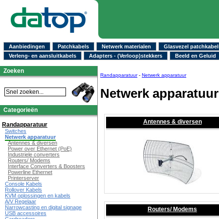
Aanbiedingen
Patchkabels
Netwerk materialen
Glasvezel patchkabel
Verleng- en aansluitkabels
Adapters - (Verloop)stekkers
Beeld en Geluid
Zoeken
Randapparatuur
-
Netwerk apparatuur
Netwerk apparatuur
Categorieën
Antennes & diversen
Randapparatuur
Switches
Netwerk apparatuur
Antennes & diversen
Power over Ethernet (PoE)
Industriele converters
Routers/ Modems
Interface Converters & Boosters
Powerline Ethernet
Printerserver
Console Kabels
Rollover Kabels
KVM oplossingen en kabels
A/V Regelaar
Narrowcasting en digital signage
Routers/ Modems
USB accessoires