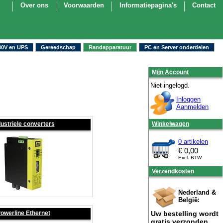
Over ons
Voorwaarden
Informatiepagina's
Contact
30V en UPS
Gereedschap
Randapparatuur
PC en Server onderdelen
Mijn Account
Niet ingelogd.
Inloggen
Aanmelden
dustriele converters
Winkelwagen
0 artikelen
€
0,00
Excl. BTW
Verzendkosten
Nederland &
België:
owerline Ethernet
Uw bestelling wordt
gratis verzonden