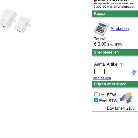
als uw orderwaarde minimaal
€ 302.50 incl. BTW
bedraagt.
Kassa
Afrekenen
Totaal:
€
0,00
Excl. BTW
Snel bestellen
Aantal
Artikel nr.
meer velden
Prijzen weergeven
Incl BTW
Excl BTW
Btw tarief: 21%