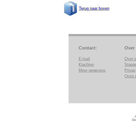
Terug naar boven
Contact:
Over
E-mail
Over 
Klachten
Stapp
Meer gegevens
Privac
Onze 
De