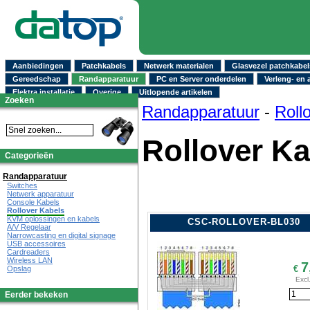
Aanbiedingen
Patchkabels
Netwerk materialen
Glasvezel patchkabel
Gereedschap
Randapparatuur
PC en Server onderdelen
Verleng- en 
Elektra installatie
Overige
Uitlopende artikelen
Zoeken
Randapparatuur
-
Roll
Rollover Ka
Categorieën
Randapparatuur
Switches
Netwerk apparatuur
Console Kabels
Rollover Kabels
KVM oplossingen en kabels
CSC-ROLLOVER-BL030
A/V Regelaar
Narrowcasting en digital signage
USB accessoires
Cardreaders
Wireless LAN
7
€
Opslag
Excl
Eerder bekeken