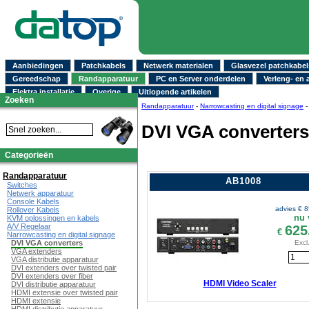
Aanbiedingen
Patchkabels
Netwerk materialen
Glasvezel patchkabel
Gereedschap
Randapparatuur
PC en Server onderdelen
Verleng- en 
Elektra installatie
Overige
Uitlopende artikelen
Zoeken
Randapparatuur
-
Narrowcasting en digital signage
DVI VGA converters
Categorieën
Randapparatuur
AB1008
Switches
Netwerk apparatuur
Console Kabels
advies €
8
Rollover Kabels
nu 
KVM oplossingen en kabels
A/V Regelaar
625
€
Narrowcasting en digital signage
Excl
DVI VGA converters
VGA extenders
VGA distributie apparatuur
DVI extenders over twisted pair
DVI extenders over fiber
HDMI Video Scaler
DVI distributie apparatuur
HDMI extensie over twisted pair
HDMI extensie