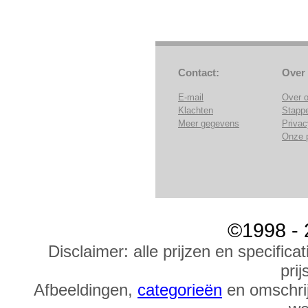
Contact:
Over
E-mail
Over 
Klachten
Stapp
Meer gegevens
Privac
Onze 
©1998 - 
Disclaimer: alle prijzen en specific
prij
Afbeeldingen,
categorieën
en omschrij