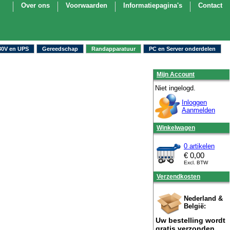
Over ons
Voorwaarden
Informatiepagina's
Contact
30V en UPS
Gereedschap
Randapparatuur
PC en Server onderdelen
Mijn Account
Niet ingelogd.
Inloggen
Aanmelden
Winkelwagen
0 artikelen
€
0,00
Excl. BTW
Verzendkosten
Nederland &
België:
Uw bestelling wordt
gratis verzonden