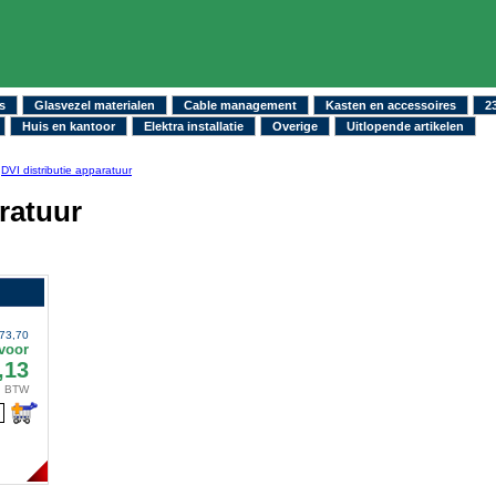
s
Glasvezel materialen
Cable management
Kasten en accessoires
2
Huis en kantoor
Elektra installatie
Overige
Uitlopende artikelen
-
DVI distributie apparatuur
aratuur
73,70
voor
,13
. BTW