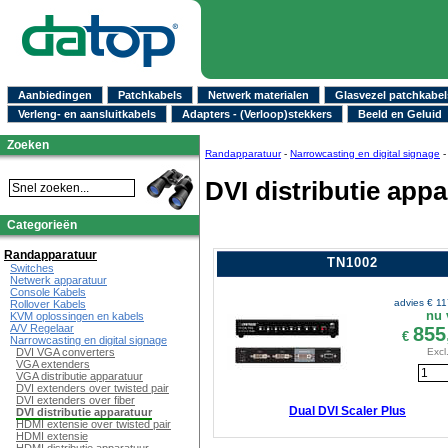
Aanbiedingen
Patchkabels
Netwerk materialen
Glasvezel patchkabel
Verleng- en aansluitkabels
Adapters - (Verloop)stekkers
Beeld en Geluid
Zoeken
Randapparatuur
-
Narrowcasting en digital signage
DVI distributie app
Categorieën
Randapparatuur
TN1002
Switches
Netwerk apparatuur
Console Kabels
advies €
11
Rollover Kabels
nu 
KVM oplossingen en kabels
A/V Regelaar
855
€
Narrowcasting en digital signage
Excl
DVI VGA converters
VGA extenders
VGA distributie apparatuur
DVI extenders over twisted pair
DVI extenders over fiber
Dual DVI Scaler Plus
DVI distributie apparatuur
HDMI extensie over twisted pair
HDMI extensie