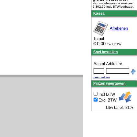
als uw orderwaarde minimaal
€ 302.50 incl. BTW
bedraagt.
Kassa
Afrekenen
Totaal:
€
0,00
Excl. BTW
Snel bestellen
Aantal
Artikel nr.
meer velden
Prijzen weergeven
Incl BTW
Excl BTW
Btw tarief: 21%