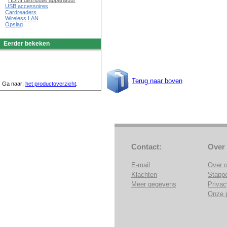
HDMI distributie apparatuur
USB accessoires
Cardreaders
Wireless LAN
Opslag
Eerder bekeken
Terug naar boven
Ga naar:
het productoverzicht
.
Contact:
Over
E-mail
Over 
Klachten
Stapp
Meer gegevens
Privac
Onze 