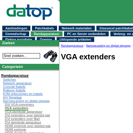
Aanbiedingen
Patchkabels
Netwerk materialen
Glasvezel patchkabel
Gereedschap
Randapparatuur
PC en Server onderdelen
Verleng- en 
Elektra installatie
Overige
Uitlopende artikelen
Zoeken
Randapparatuur
-
Narrowcasting en digital signage
VGA extenders
Categorieën
Randapparatuur
Switches
Netwerk apparatuur
Console Kabels
Rollover Kabels
KVM oplossingen en kabels
A/V Regelaar
Narrowcasting en digital signage
DVI VGA converters
VGA extenders
VGA distributie apparatuur
DVI extenders over twisted pair
DVI extenders over fiber
DVI distributie apparatuur
HDMI extensie over twisted pair
HDMI extensie