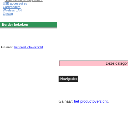
HDMI distributie apparatuur
USB accessoires
Cardreaders
Wireless LAN
Opslag
Eerder bekeken
Ga naar:
het productoverzicht
.
Deze categori
Navigatie:
Ga naar:
het productoverzicht
.