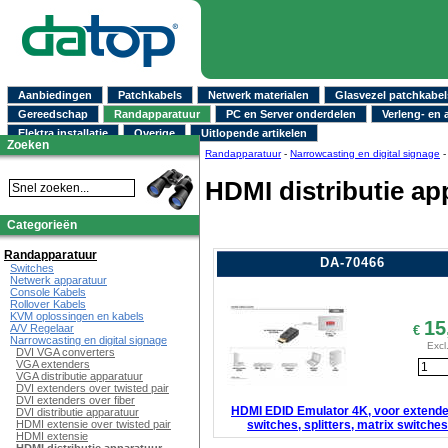
Aanbiedingen
Patchkabels
Netwerk materialen
Glasvezel patchkabel
Gereedschap
Randapparatuur
PC en Server onderdelen
Verleng- en 
Elektra installatie
Overige
Uitlopende artikelen
Zoeken
Randapparatuur
-
Narrowcasting en digital signage
HDMI distributie ap
Categorieën
Randapparatuur
DA-70466
Switches
Netwerk apparatuur
Console Kabels
Rollover Kabels
KVM oplossingen en kabels
15
A/V Regelaar
€
Narrowcasting en digital signage
Excl
DVI VGA converters
VGA extenders
VGA distributie apparatuur
DVI extenders over twisted pair
DVI extenders over fiber
HDMI EDID Emulator 4K, voor extende
DVI distributie apparatuur
switches, splitters, matrix switches
HDMI extensie over twisted pair
HDMI extensie