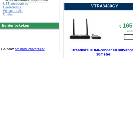
HDMI distributie apparatuur
USB accessoires
VTRA3460GY
Cardreaders
Wireless LAN
Opslag
165
Eerder bekeken
€
Excl
Ga naar:
het productoverzicht
.
Draadloze HDMI-Zender en ontvang
30meter